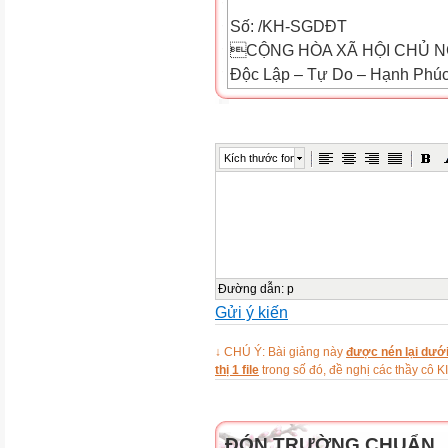
Số: /KH-SGDĐT
CỘNG HÒA XÃ HỘI CHỦ N
Độc Lập – Tự Do – Hạnh Phú
Hải Dương, ngày tháng 7 năm

Kích thước font

KẾ HOẠCH
V/v Tổ chức cuộc thi Thiết kế 
Thực hiện Quyết định số 187
dục và Đào tạo về việc ban hàn
Đường dẫn
:
p
Gửi ý kiến
giảng e-Learning lần thứ 4, S
dẫn kế hoạch tổ chức cuộc thi 
↓ CHÚ Ý: Bài giảng này
được nén lại dưới
thứ 4 cụ thể như sau:
thị 1 file
trong số đó, đề nghị các thầy 
1. Mục đích, yêu cầu
1.1. Mục đích
- Đẩy mạnh phong trào ứng dụn
ĐÓN TRƯỜNG CHUẨN