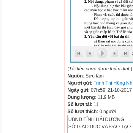
(
Tài liệu chưa được thẩm định
)
Nguồn:
Sưu tầm
Người gửi:
Trịnh Thị Hồng N
Ngày gửi:
07h:59' 21-10-2017
Dung lượng:
11.9 MB
Số lượt tải:
11
Số lượt thích:
0 người
UBND TỈNH HẢI DƯƠNG
SỞ GIÁO DỤC VÀ ĐÀO TẠO