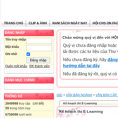
TRANG CHỦ
CLIP & ẢNH
NAM SÁCH NGÀY NAY
HỘI CHS ON FA
ĐĂNG NHẬP
Chào mừng quý vị đến với HỘ
Tên truy nhập
Quý vị chưa đăng nhập hoặc 
Mật khẩu
tải được các tư liệu của Thư 
Ghi nhớ
Nếu chưa đăng ký, hãy
đăng 
hướng dẫn tại đây
Quên mật khẩu
ĐK thành viên
Nếu đã đăng ký rồi, quý vị c
DANH MỤC CHÍNH
Gốc
>
VĂN BẢN NGÀNH
>
VĂN BẢN CẤP
THỐNG KÊ
Kế hoạch thi E-Learning
2849988
truy cập (
chi tiết
)
59
trong hôm nay
Kế hoạch thi E-Learning
6759098
lượt xem