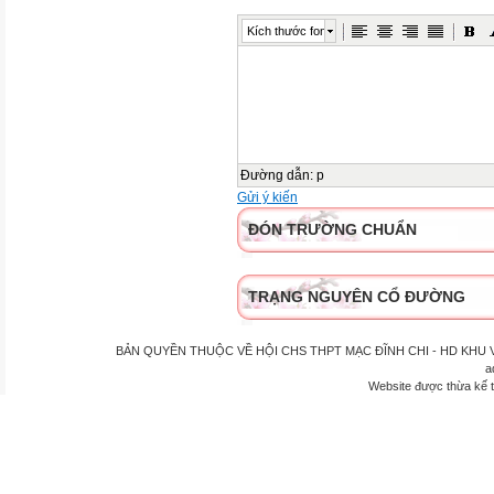
Kích thước font
Đường dẫn
:
p
Gửi ý kiến
ĐÓN TRƯỜNG CHUẨN
TRẠNG NGUYÊN CỔ ĐƯỜNG
BẢN QUYỀN THUỘC VỀ HỘI CHS THPT MẠC ĐĨNH CHI - HD KHU VỰC P
a
Website được thừa kế 