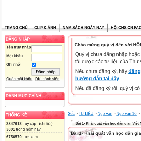
TRANG CHỦ
CLIP & ẢNH
NAM SÁCH NGÀY NAY
HỘI CHS ON FA
ĐĂNG NHẬP
Chào mừng quý vị đến với HỘ
Tên truy nhập
Quý vị chưa đăng nhập hoặc 
Mật khẩu
tải được các tư liệu của Thư 
Ghi nhớ
Nếu chưa đăng ký, hãy
đăng 
hướng dẫn tại đây
Quên mật khẩu
ĐK thành viên
Nếu đã đăng ký rồi, quý vị c
DANH MỤC CHÍNH
Gốc
>
TƯ LIỆU
>
Ngữ văn
>
Ngữ văn 10
>
THỐNG KÊ
Bài 1- Khái quát văn học dân gian Việt
2847613
truy cập (
chi tiết
)
3001
trong hôm nay
Bài 1- Khái quát văn học dân gi
6756570
lượt xem