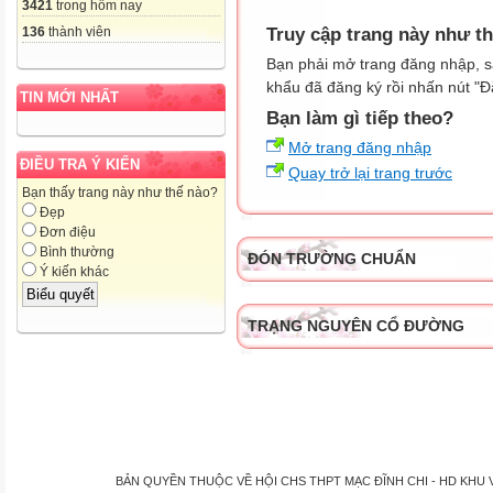
3421
trong hôm nay
Truy cập trang này như t
136
thành viên
Bạn phải mở trang đăng nhập, s
khẩu đã đăng ký rồi nhấn nút "Đ
TIN MỚI NHẤT
Bạn làm gì tiếp theo?
Mở trang đăng nhập
ĐIỀU TRA Ý KIẾN
Quay trở lại trang trước
Bạn thấy trang này như thế nào?
Đẹp
Đơn điệu
Bình thường
ĐÓN TRƯỜNG CHUẨN
Ý kiến khác
TRẠNG NGUYÊN CỔ ĐƯỜNG
BẢN QUYỀN THUỘC VỀ HỘI CHS THPT MẠC ĐĨNH CHI - HD KHU VỰC P