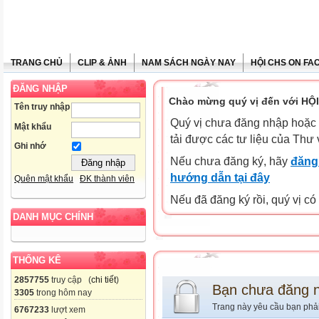
TRANG CHỦ
CLIP & ẢNH
NAM SÁCH NGÀY NAY
HỘI CHS ON FA
ĐĂNG NHẬP
Chào mừng quý vị đến với HỘ
Tên truy nhập
Quý vị chưa đăng nhập hoặc 
Mật khẩu
tải được các tư liệu của Thư 
Ghi nhớ
Nếu chưa đăng ký, hãy
đăng 
hướng dẫn tại đây
Quên mật khẩu
ĐK thành viên
Nếu đã đăng ký rồi, quý vị c
DANH MỤC CHÍNH
THỐNG KÊ
2857755
truy cập (
chi tiết
)
Bạn chưa đăng 
3305
trong hôm nay
Trang này yêu cầu bạn phả
6767233
lượt xem