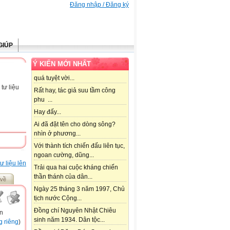
Đăng nhập / Đăng ký
GIÚP
Ý KIẾN MỚI NHẤT
quá tuyệt vời...
tư liệu
Rất hay, tác giả suu tầm công
phu ...
Hay đấy...
Ai đã đặt tên cho dòng sông?
nhìn ở phương...
Với thành tích chiến đấu liên tục,
ngoan cường, dũng...
ư liệu lên
Trải qua hai cuộc kháng chiến
thần thánh của dân...
 về
Ngày 25 tháng 3 năm 1997, Chủ
tịch nước Cộng...
Đồng chí Nguyên Nhật Chiêu
vn
sinh năm 1934. Dân tộc...
g riêng
)