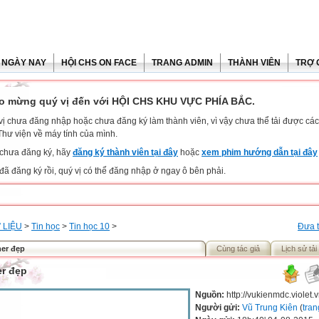
 NGÀY NAY
HỘI CHS ON FACE
TRANG ADMIN
THÀNH VIÊN
TRỢ 
o mừng quý vị đến với HỘI CHS KHU VỰC PHÍA BẮC.
vị chưa đăng nhập hoặc chưa đăng ký làm thành viên, vì vậy chưa thể tải được các 
Thư viện về máy tính của mình.
chưa đăng ký, hãy
đăng ký thành viên tại đây
hoặc
xem phim hướng dẫn tại đây
đã đăng ký rồi, quý vị có thể đăng nhập ở ngay ô bên phải.
 LIỆU
>
Tin học
>
Tin học 10
>
Đưa t
er đẹp
Cùng tác giả
Lịch sử tải
r đẹp
Nguồn:
http://vukienmdc.violet.
Người gửi:
Vũ Trung Kiên
(
tran