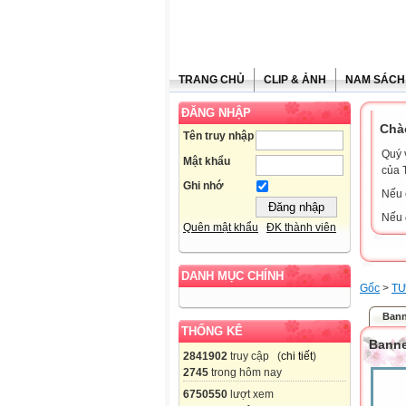
TRANG CHỦ
CLIP & ẢNH
NAM SÁCH
ĐĂNG NHẬP
Chà
Tên truy nhập
Quý 
Mật khẩu
của 
Ghi nhớ
Nếu 
Nếu 
Quên mật khẩu
ĐK thành viên
DANH MỤC CHÍNH
Gốc
>
TƯ
Bann
THỐNG KÊ
Banne
2841902
truy cập (
chi tiết
)
2745
trong hôm nay
6750550
lượt xem