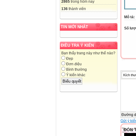
2865
trong hôm nay
136
thành viên
Mô tả:
TIN MỚI NHẤT
Số lượt
ĐIỀU TRA Ý KIẾN
Bạn thấy trang này như thế nào?
Đẹp
Đơn điệu
Bình thường
Ý kiến khác
Kích thư
Đường 
Gửi ý kiế
ĐÓN 