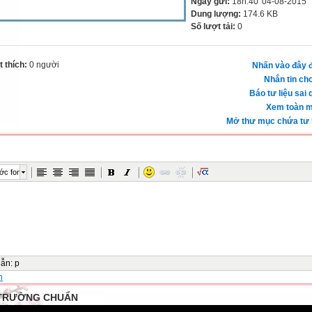
Ngày gửi:
18h:40' 04-08-2015
Dung lượng:
174.6 KB
Số lượt tải:
0
 thích:
0 người
Nhấn vào đây đ
Nhắn tin cho
Báo tư liệu sai 
Xem toàn m
Mở thư mục chứa tư l
ớc font
dẫn
:
p
n
TRƯỜNG CHUẨN