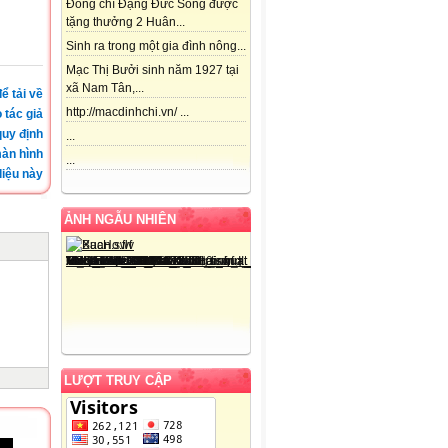
Đồng chí Đặng Đức Song được
tặng thưởng 2 Huân...
Sinh ra trong một gia đình nông...
Mạc Thị Bưởi sinh năm 1927 tại
xã Nam Tân,...
ể tải về
http://macdinhchi.vn/ ...
 tác giả
quy định
...
àn hình
...
iệu này
ẢNH NGẪU NHIÊN
LƯỢT TRUY CẬP