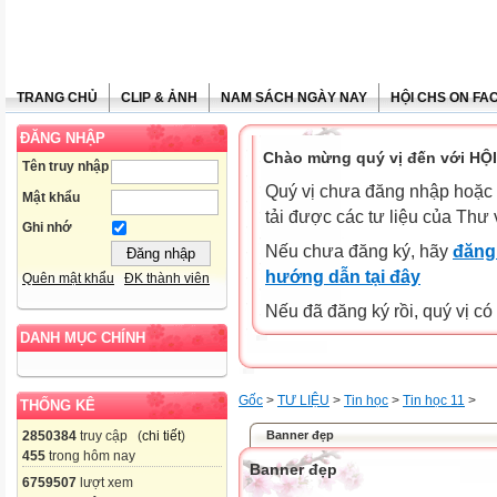
TRANG CHỦ
CLIP & ẢNH
NAM SÁCH NGÀY NAY
HỘI CHS ON FA
ĐĂNG NHẬP
Chào mừng quý vị đến với HỘ
Tên truy nhập
Quý vị chưa đăng nhập hoặc 
Mật khẩu
tải được các tư liệu của Thư 
Ghi nhớ
Nếu chưa đăng ký, hãy
đăng 
hướng dẫn tại đây
Quên mật khẩu
ĐK thành viên
Nếu đã đăng ký rồi, quý vị c
DANH MỤC CHÍNH
Gốc
>
TƯ LIỆU
>
Tin học
>
Tin học 11
>
THỐNG KÊ
Banner đẹp
2850384
truy cập (
chi tiết
)
455
trong hôm nay
Banner đẹp
6759507
lượt xem