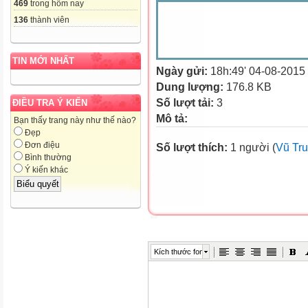
469
trong hôm nay
136
thành viên
TIN MỚI NHẤT
Ngày gửi:
18h:49' 04-08-2015
Dung lượng:
176.8 KB
Số lượt tải:
3
ĐIỀU TRA Ý KIẾN
Mô tả:
Bạn thấy trang này như thế nào?
Đẹp
Đơn điệu
Số lượt thích:
1 người (
Vũ Tr
Bình thường
Ý kiến khác
Kích thước font