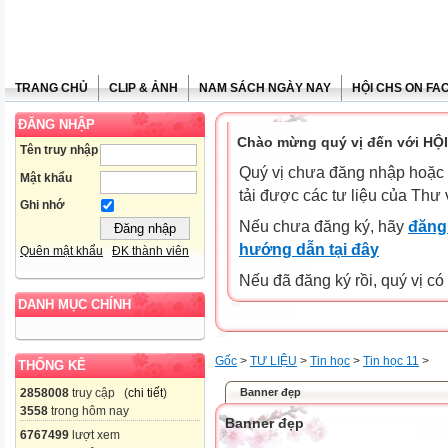
TRANG CHỦ
CLIP & ẢNH
NAM SÁCH NGÀY NAY
HỘI CHS ON FA
ĐĂNG NHẬP
Chào mừng quý vị đến với HỘ
Tên truy nhập
Quý vị chưa đăng nhập hoặc 
Mật khẩu
tải được các tư liệu của Thư 
Ghi nhớ
Nếu chưa đăng ký, hãy
đăng 
hướng dẫn tại đây
Quên mật khẩu
ĐK thành viên
Nếu đã đăng ký rồi, quý vị c
DANH MỤC CHÍNH
Gốc
>
TƯ LIỆU
>
Tin học
>
Tin học 11
>
THỐNG KÊ
Banner đẹp
2858008
truy cập (
chi tiết
)
3558
trong hôm nay
Banner đẹp
6767499
lượt xem