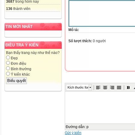
3687
trong hôm nay
136
thành viên
TIN MỚI NHẤT
Mô tả:
Số lượt thích:
0 người
ĐIỀU TRA Ý KIẾN
Bạn thấy trang này như thế nào?
Đẹp
Đơn điệu
Bình thường
Ý kiến khác
Kích thước font
Đường dẫn
:
p
Gửi ý kiến