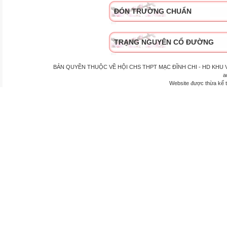
ĐÓN TRƯỜNG CHUẨN
TRẠNG NGUYÊN CỔ ĐƯỜNG
BẢN QUYỀN THUỘC VỀ HỘI CHS THPT MẠC ĐĨNH CHI - HD KHU VỰC P
a
Website được thừa kế 