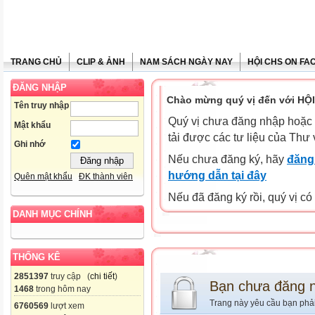
TRANG CHỦ
CLIP & ẢNH
NAM SÁCH NGÀY NAY
HỘI CHS ON FA
ĐĂNG NHẬP
Chào mừng quý vị đến với HỘ
Tên truy nhập
Quý vị chưa đăng nhập hoặc 
Mật khẩu
tải được các tư liệu của Thư 
Ghi nhớ
Nếu chưa đăng ký, hãy
đăng 
hướng dẫn tại đây
Quên mật khẩu
ĐK thành viên
Nếu đã đăng ký rồi, quý vị c
DANH MỤC CHÍNH
THỐNG KÊ
2851397
truy cập (
chi tiết
)
Bạn chưa đăng 
1468
trong hôm nay
Trang này yêu cầu bạn phả
6760569
lượt xem