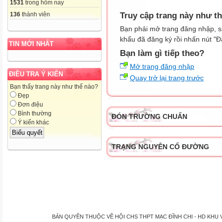
1531
trong hôm nay
Truy cập trang này như t
136
thành viên
Bạn phải mở trang đăng nhập, s
khẩu đã đăng ký rồi nhấn nút "Đ
TIN MỚI NHẤT
Bạn làm gì tiếp theo?
Mở trang đăng nhập
ĐIỀU TRA Ý KIẾN
Quay trở lại trang trước
Bạn thấy trang này như thế nào?
Đẹp
Đơn điệu
Bình thường
ĐÓN TRƯỜNG CHUẨN
Ý kiến khác
TRẠNG NGUYÊN CỔ ĐƯỜNG
BẢN QUYỀN THUỘC VỀ HỘI CHS THPT MẠC ĐĨNH CHI - HD KHU VỰC P