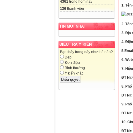
4361
trong hôm nay
1. T
ên 
136
thành viên
2. Tên 
TIN MỚI NHẤT
3. Địa
4.
Điện
ĐIỀU TRA Ý KIẾN
5.Emai
Bạn thấy trang này như thế nào?
Đẹp
6. Web
Đơn điệu
Bình thường
7. Hiệ
Ý kiến khác
ĐT Nr:
8. Phó
ĐT Nr:
9. Phó
ĐT Nr:
10. Ch
ĐT Nr: