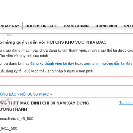
 NGÀY NAY
HỘI CHS ON FACE
TRANG ADMIN
THÀNH VIÊN
TRỢ 
o mừng quý vị đến với HỘI CHS KHU VỰC PHÍA BẮC.
vị chưa đăng nhập hoặc chưa đăng ký làm thành viên, vì vậy chưa thể tải được các 
Thư viện về máy tính của mình.
chưa đăng ký, hãy
đăng ký thành viên tại đây
hoặc
xem phim hướng dẫn tại đây
đã đăng ký rồi, quý vị có thể đăng nhập ở ngay ô bên phải.
ÔNG BÁO
>
NỘI DUNG KHÁC
>
NG THPT MẠC ĐĨNH CHI 30 NĂM XÂY DỰNG
Tạo bài 
ƯỞNGTHÀNH