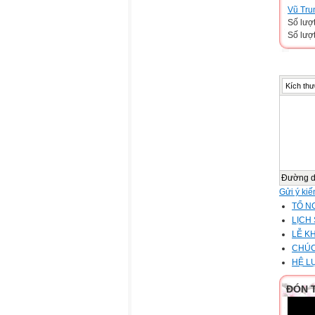
Vũ Tru
Số lượ
Số lượt
Kích thư
Đường 
Gửi ý kiế
TỔ N
LỊCH
LỄ K
CHÚC
HỆ L
ĐÓN 