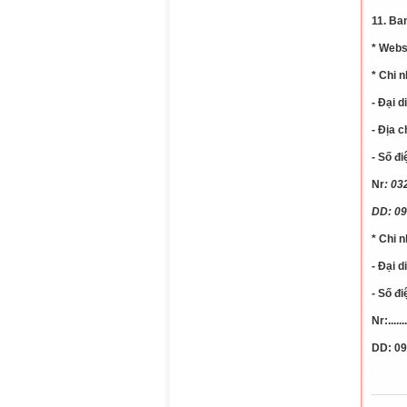
11. Ba
* Webs
* Chi 
- Đại 
- Địa 
- Số đi
Nr
: 03
DD: 09
* Chi 
- Đại 
- Số đi
Nr:........
DD: 09