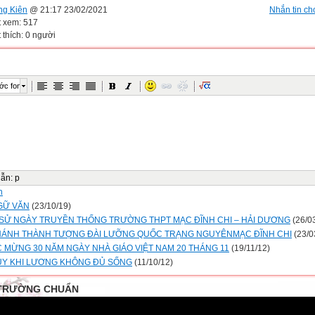
ng Kiên
@ 21:17 23/02/2021
Nhắn tin cho
t xem: 517
 thích: 0 người
ớc font
dẫn
:
p
n
GỮ VĂN
(23/10/19)
 SỬ NGÀY TRUYỀN THỐNG TRƯỜNG THPT MẠC ĐĨNH CHI – HẢI DƯƠNG
(26/0
HÁNH THÀNH TƯỢNG ĐÀI LƯỠNG QUỐC TRẠNG NGUYÊNMẠC ĐĨNH CHI
(23/0
 MỪNG 30 NĂM NGÀY NHÀ GIÁO VIỆT NAM 20 THÁNG 11
(19/11/12)
ỤY KHI LƯƠNG KHÔNG ĐỦ SỐNG
(11/10/12)
TRƯỜNG CHUẨN