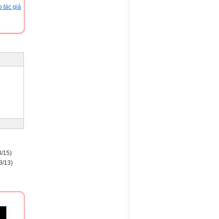
 tác giả
3/15)
3/13)