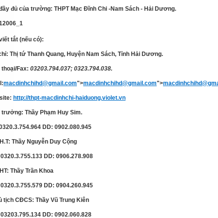
đầy đủ của trường: THPT Mạc Đĩnh Chi -Nam Sách - Hải Dương.
viết tắt (nếu có):
 chỉ: Thị tứ Thanh Quang, Huyện Nam Sách, Tỉnh Hải Dương.
 thoại/Fax:
03203.794.037; 0323.794.038.
l:
macdinhchihd@gmail.com
">
macdinhchihd@gmail.com
">
macdinhchihd@gma
site
:
http://thpt-macdinhchi-haiduong.violet.vn
u trưởng: Thầy Phạm Huy Sim.
0320.3.754.964 DD: 0902.080.945
 H.T: Thầy Nguyễn Duy Cộng
 0320.3.755.133 DD: 0906.278.908
 HT: Thầy Trần Khoa
 0320.3.755.579 DD: 0904.260.945
ủ tịch CĐCS: Thầy Vũ Trung Kiên
 03203.795.134 DD: 0902.060.828