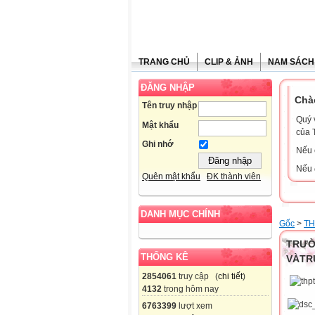
TRANG CHỦ
CLIP & ẢNH
NAM SÁCH
ĐĂNG NHẬP
Chà
Tên truy nhập
Quý 
Mật khẩu
của 
Ghi nhớ
Nếu 
Nếu 
Quên mật khẩu
ĐK thành viên
DANH MỤC CHÍNH
Gốc
>
TH
TRƯỜ
THỐNG KÊ
VÀTR
2854061
truy cập (
chi tiết
)
4132
trong hôm nay
6763399
lượt xem