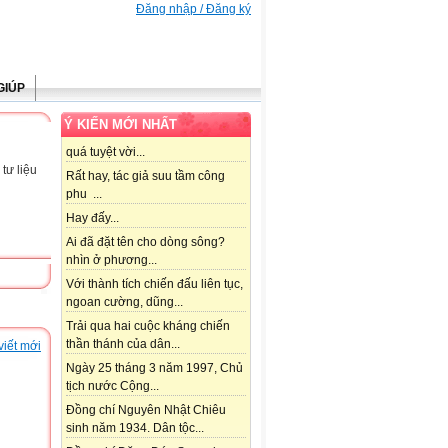
Đăng nhập / Đăng ký
GIÚP
Ý KIẾN MỚI NHẤT
quá tuyệt vời...
tư liệu
Rất hay, tác giả suu tầm công
phu ...
Hay đấy...
Ai đã đặt tên cho dòng sông?
nhìn ở phương...
Với thành tích chiến đấu liên tục,
ngoan cường, dũng...
Trải qua hai cuộc kháng chiến
thần thánh của dân...
viết mới
Ngày 25 tháng 3 năm 1997, Chủ
tịch nước Cộng...
Đồng chí Nguyên Nhật Chiêu
sinh năm 1934. Dân tộc...