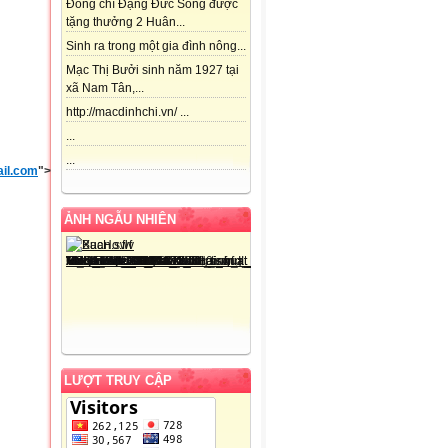
Đồng chí Đặng Đức Song được
tặng thưởng 2 Huân...
Sinh ra trong một gia đình nông...
Mạc Thị Bưởi sinh năm 1927 tại
xã Nam Tân,...
http://macdinhchi.vn/ ...
...
...
il.com
">
macdinhchihd@gmail.com
">
macdinhchihd@gmail.com
">
macdinhchi
ẢNH NGẪU NHIÊN
LƯỢT TRUY CẬP