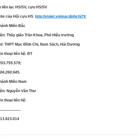
n liên lạc HS/SV, cựu HS/SV
ite của Hội cựu HS
:
http://violet.vn/macdinhchi79
nhánh Miền Bắc
diện: Thầy giáo Trần Khoa, Phó Hiệu trưởng
chỉ: THPT Mạc Đĩnh Chi, Nam Sách, Hải Dương
ện thoại liên hệ: ĐT
203.755.579;
04.260.945.
nhánh Miền Nam
diện: Nguyễn Văn Thư
ện thoại liên hệ:
.....................
13.923.014