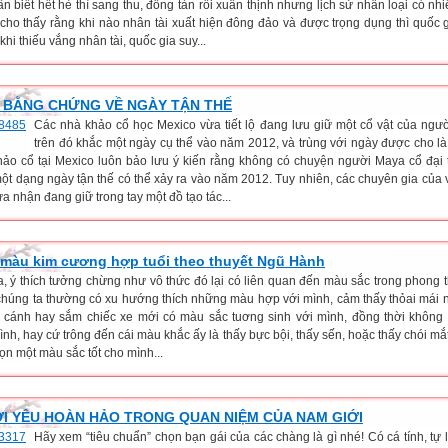
n biết hết hè thì sang thu, đông tàn rồi xuân thịnh nhưng lịch sử nhân loại có nh
cho thấy rằng khi nào nhân tài xuất hiện đông đảo và được trọng dụng thì quốc g
n khi thiếu vắng nhân tài, quốc gia suy...
 BẰNG CHỨNG VỀ NGÀY TẬN THẾ
Các nhà khảo cổ học Mexico vừa tiết lộ đang lưu giữ một cổ vật của ngư
trên đó khắc một ngày cụ thể vào năm 2012, và trùng với ngày được cho là 
hảo cổ tại Mexico luôn bảo lưu ý kiến rằng không có chuyện người Maya cổ đại
ột dạng ngày tận thế có thể xảy ra vào năm 2012. Tuy nhiên, các chuyên gia của 
a nhận đang giữ trong tay một đồ tạo tác...
màu kim cương hợp tuổi theo thuyết Ngũ Hành
a, ý thích tưởng chừng như vô thức đó lại có liên quan đến màu sắc trong phong 
chúng ta thường có xu hướng thích những màu hợp với mình, cảm thấy thỏai mái 
 cánh hay sắm chiếc xe mới có màu sắc tuơng sinh với mình, đồng thời khôn
nh, hay cứ trông đến cái màu khắc ấy là thấy bực bội, thấy sến, hoặc thấy chói mắt.
ọn một màu sắc tốt cho mình...
I YÊU HOÀN HẢO TRONG QUAN NIỆM CỦA NAM GIỚI
Hãy xem “tiêu chuẩn” chọn bạn gái của các chàng là gì nhé! Có cá tính, tự