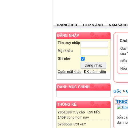
TRANG CHỦ
CLIP & ẢNH
NAM SÁCH
ĐĂNG NHẬP
Chà
Tên truy nhập
Quý 
Mật khẩu
của 
Ghi nhớ
Nếu 
Nếu 
Quên mật khẩu
ĐK thành viên
DANH MỤC CHÍNH
Gốc
>
TREO
THỐNG KÊ
2851388
truy cập (
chi tiết
)
bốn cặp
1459
trong hôm nay
dụ như 
6760558
lượt xem