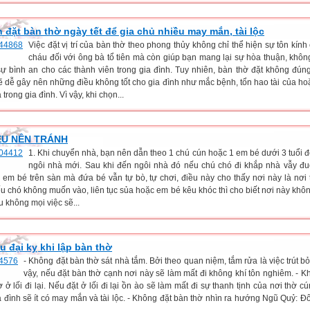
h đặt bàn thờ ngày tết để gia chủ nhiều may mắn, tài lộc
Việc đặt vị trí của bàn thờ theo phong thủy không chỉ thể hiện sự tôn kính
cháu đối với ông bà tổ tiên mà còn giúp bạn mang lại sự hòa thuận, không
sự bình an cho các thành viên trong gia đình. Tuy nhiên, bàn thờ đặt không đúng
ẽ dễ gây nên những điều không tốt cho gia đình như mắc bệnh, tổn hao tài của ho
 trong gia đình. Vì vậy, khi chọn...
ỀU NÊN TRÁNH
1. Khi chuyển nhà, bạn nên dẫn theo 1 chú cún hoặc 1 em bé dưới 3 tuổi 
ngôi nhà mới. Sau khi đến ngôi nhà đó nếu chú chó đi khắp nhà vẫy đu
 em bé trên sàn mà đứa bé vẫn tự bò, tự chơi, điều này cho thấy nơi này là nơi t
u chó không muốn vào, liên tục sủa hoặc em bé kêu khóc thì cho biết nơi này khô
u không mọi việc sẽ...
u đại kỵ khi lập bàn thờ
- Không đặt bàn thờ sát nhà tắm. Bởi theo quan niệm, tắm rửa là việc trút bỏ 
vậy, nếu đặt bàn thờ cạnh nơi này sẽ làm mất đi không khí tôn nghiêm. - K
 ở lối đi lại. Nếu đặt ở lối đi lại ồn ào sẽ làm mất đi sự thanh tịnh của nơi thờ c
ia đình sẽ ít có may mắn và tài lộc. - Không đặt bàn thờ nhìn ra hướng Ngũ Quỷ: Đ