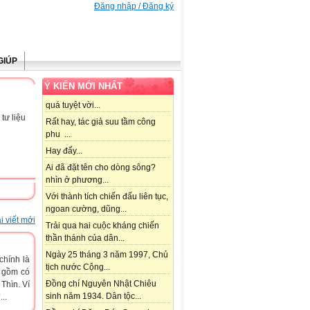
Đăng nhập / Đăng ký
GIÚP
Ý KIẾN MỚI NHẤT
quá tuyệt vời...
tư liệu
Rất hay, tác giả suu tầm công
phu ...
Hay đấy...
Ai đã đặt tên cho dòng sông?
nhìn ở phương...
Với thành tích chiến đấu liên tục,
ngoan cường, dũng...
i viết mới
Trải qua hai cuộc kháng chiến
thần thánh của dân...
Ngày 25 tháng 3 năm 1997, Chủ
chính là
tịch nước Cộng...
ẽ gồm có
Đồng chí Nguyên Nhật Chiêu
 Thìn. Ví
sinh năm 1934. Dân tộc...
..