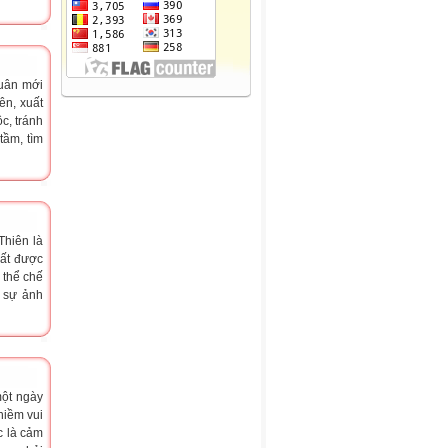
uân mới
ên, xuất
c, tránh
tầm, tìm
Thiên là
hất được
 thể chế
, sự ảnh
một ngày
niềm vui
c là cảm