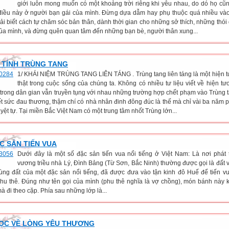
giới luôn mong muốn có một khoảng trời riêng khi yêu nhau, do dó họ c
iều này ở người bạn gái của mình. Đừng dựa dẫm hay phụ thuộc quá nhiều và
ải biết cách tự chăm sóc bản thân, dành thời gian cho những sở thích, những thói
ủa mình, và đừng quên quan tâm đến những bạn bè, người thân xung...
 TÍNH TRÙNG TANG
1/ KHÁI NIỆM TRÙNG TANG LIÊN TÁNG . Trùng tang liên táng là một hiện 
thật trong cuộc sống của chúng ta. Không có nhiều tư liệu viết về hiện tư
trong dân gian vẫn truyền tụng với nhau những trường hợp chết phạm vào Trùng t
ết sức đau thương, thậm chí có nhà nhân đinh đông đúc là thế mà chỉ vài ba năm p
yệt tự. Tại miền Bắc Việt Nam có một trung tâm nhốt Trùng lớn...
C SẢN TIẾN VUA
Dưới đây là một số đặc sản tiến vua nổi tiếng ở Việt Nam: Là nơi phát 
vương triều nhà Lý, Đình Bảng (Từ Sơn, Bắc Ninh) thường được gọi là đất 
ùng đất của một đặc sản nổi tiếng, đã được đưa vào tận kinh đô Huế để tiến vu
hu thê. Đúng như tên gọi của mình (phu thê nghĩa là vợ chồng), món bánh này 
à đi theo cặp. Phía sau những lớp là...
HỌC VỀ LÒNG YÊU THƯƠNG