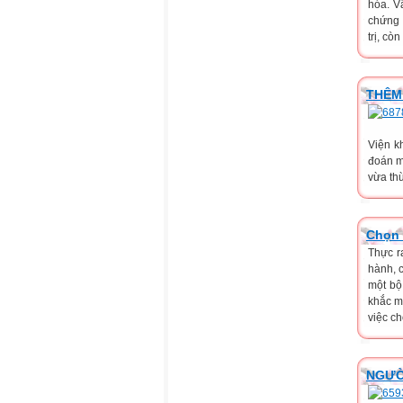
hóa. Vẫ
chứng 
trị, cò
THÊM
Viện k
đoán m
vừa thừ
Chọn 
Thực r
hành, 
một bộ
khắc mì
việc ch
NGƯỜ