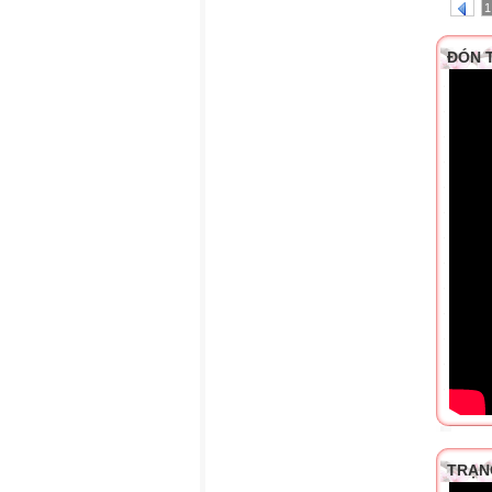
1
ĐÓN 
TRẠN