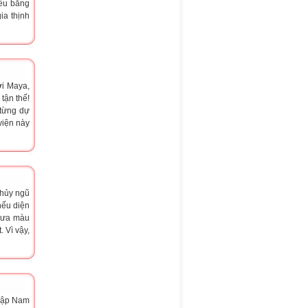
iều bằng
ia thịnh
ời Maya,
tận thế!
 từng dự
viện này
thủy ngũ
nếu diện
g ưa màu
 Vì vậy,
 lập Nam