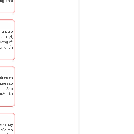
ông phải
hùn, gió
anh lợi,
hương về
ối khiến
ất cả có
ngôi sao
n. + Sao
gười đều
 xưa nay
 của tạo