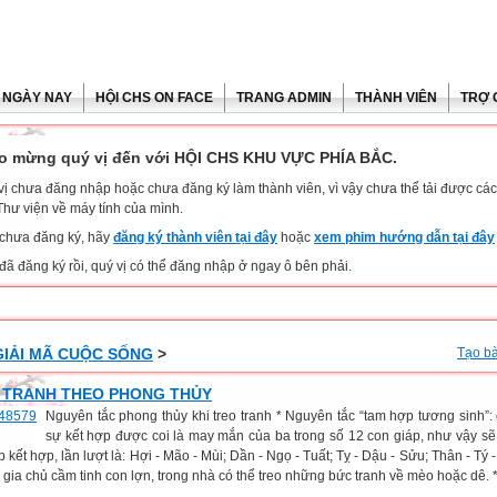
 NGÀY NAY
HỘI CHS ON FACE
TRANG ADMIN
THÀNH VIÊN
TRỢ 
o mừng quý vị đến với HỘI CHS KHU VỰC PHÍA BẮC.
vị chưa đăng nhập hoặc chưa đăng ký làm thành viên, vì vậy chưa thể tải được các 
Thư viện về máy tính của mình.
chưa đăng ký, hãy
đăng ký thành viên tại đây
hoặc
xem phim hướng dẫn tại đây
đã đăng ký rồi, quý vị có thể đăng nhập ở ngay ô bên phải.
GIẢI MÃ CUỘC SỐNG
>
Tạo bà
 TRANH THEO PHONG THỦY
Nguyên tắc phong thủy khi treo tranh * Nguyên tắc “tam hợp tương sinh”: 
sự kết hợp được coi là may mắn của ba trong số 12 con giáp, như vậy s
 kết hợp, lần lượt là: Hợi - Mão - Mùi; Dần - Ngọ - Tuất; Tỵ - Dậu - Sửu; Thân - Tý -
gia chủ cầm tinh con lợn, trong nhà có thể treo những bức tranh về mèo hoặc dê. *.