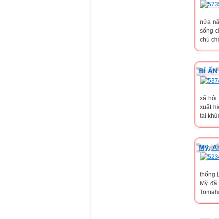
nửa nă
sống c
chú chó
BÍ Ẩ
xã hội
xuất h
tai khủ
Mỹ, A
thống 
Mỹ đã 
Tomaha