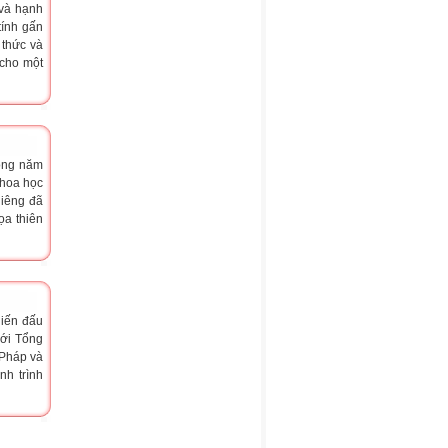
 và hạnh
tính gấn
 thức và
 cho một
rong năm
Khoa học
hiêng đã
ọa thiên
hiến đấu
với Tổng
 Pháp và
nh trình