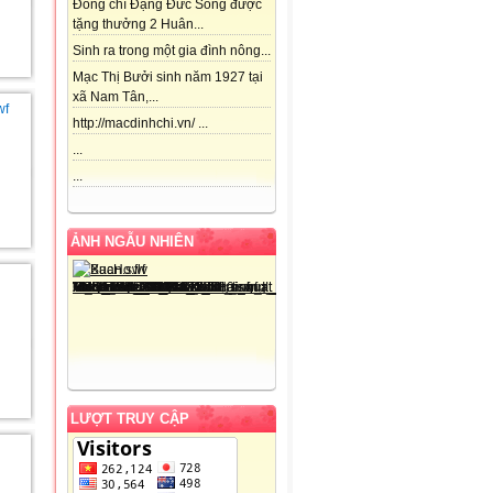
Đồng chí Đặng Đức Song được
tặng thưởng 2 Huân...
Sinh ra trong một gia đình nông...
Mạc Thị Bưởi sinh năm 1927 tại
xã Nam Tân,...
http://macdinhchi.vn/ ...
...
...
ẢNH NGẪU NHIÊN
LƯỢT TRUY CẬP