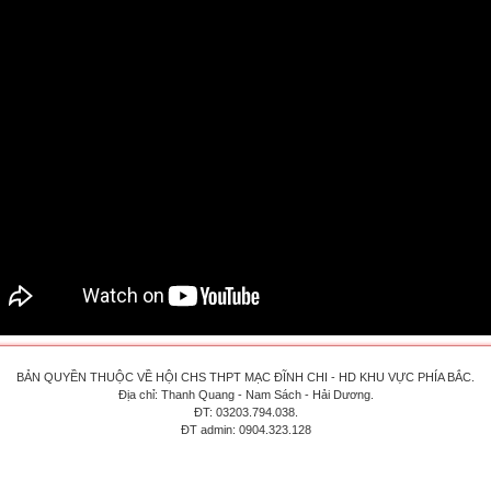
BẢN QUYỀN THUỘC VỀ HỘI CHS THPT MẠC ĐĨNH CHI - HD KHU VỰC PHÍA BẮC.
Địa chỉ: Thanh Quang - Nam Sách - Hải Dương.
ĐT: 03203.794.038.
ĐT admin: 0904.323.128