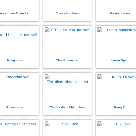
ư cụ chùa Thiếu Lâm
Chạy cho nhanh
Ra mắt bố mẹ
Trong mưa
Thử tài con trai
Learn Spain
Pinocchino
Tìm ba điểm khác nhau
Kung Fu