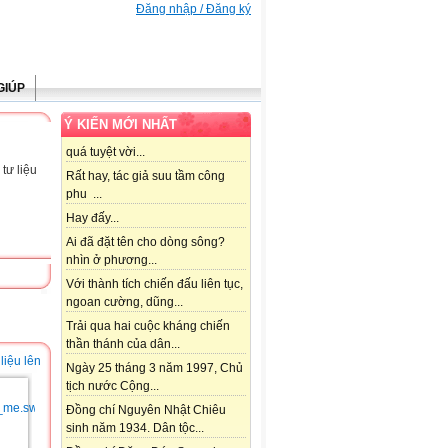
Đăng nhập / Đăng ký
GIÚP
Ý KIẾN MỚI NHẤT
quá tuyệt vời...
tư liệu
Rất hay, tác giả suu tầm công
phu ...
Hay đấy...
Ai đã đặt tên cho dòng sông?
nhìn ở phương...
Với thành tích chiến đấu liên tục,
ngoan cường, dũng...
Trải qua hai cuộc kháng chiến
thần thánh của dân...
liệu lên
Ngày 25 tháng 3 năm 1997, Chủ
tịch nước Cộng...
Đồng chí Nguyên Nhật Chiêu
sinh năm 1934. Dân tộc...