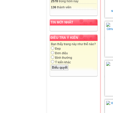
2578
trong hôm nay
136
thành viên
S
TIN MỚI NHẤT
ĐIỀU TRA Ý KIẾN
Bạn thấy trang này như thế nào?
Đẹp
Đơn điệu
Bình thường
Ý kiến khác