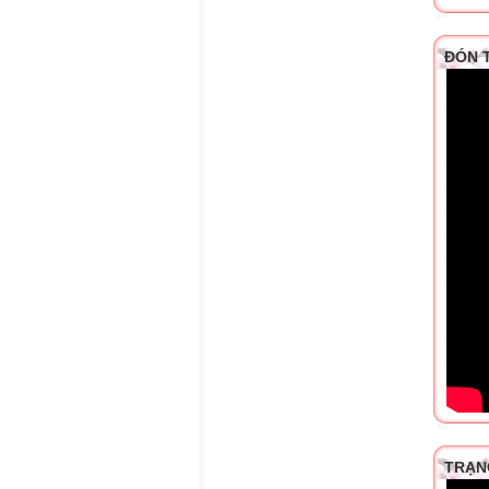
ĐÓN 
TRẠN