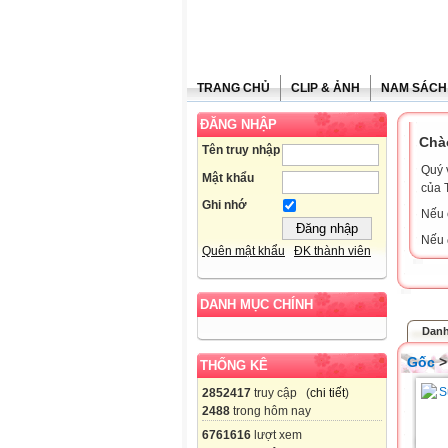
TRANG CHỦ
CLIP & ẢNH
NAM SÁCH
ĐĂNG NHẬP
Chà
Tên truy nhập
Quý 
Mật khẩu
của 
Ghi nhớ
Nếu 
Nếu 
Quên mật khẩu
ĐK thành viên
DANH MỤC CHÍNH
Danh
Gốc
THỐNG KÊ
2852417
truy cập (
chi tiết
)
2488
trong hôm nay
6761616
lượt xem