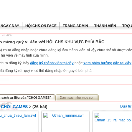
 NGÀY NAY
HỘI CHS ON FACE
TRANG ADMIN
THÀNH VIÊN
TRỢ 
o mừng quý vị đến với HỘI CHS KHU VỰC PHÍA BẮC.
vị chưa đăng nhập hoặc chưa đăng ký làm thành viên, vì vậy chưa thể tải được các 
Thư viện về máy tính của mình.
chưa đăng ký, hãy
đăng ký thành viên tại đây
hoặc
xem phim hướng dẫn tại đây
đã đăng ký rồi, quý vị có thể đăng nhập ở ngay ô bên phải.
 sách tư liệu của "CHƠI GAMES"
Danh sách thư mục con
>
CHƠI GAMES
> (26 bài)
Đưa tư 