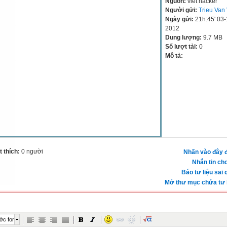
Nguồn:
viet hacker
Người gửi:
Trieu Van 
Ngày gửi:
21h:45' 03-
2012
Dung lượng:
9.7 MB
Số lượt tải:
0
Mô tả:
 thích:
0 người
Nhấn vào đây đ
Nhắn tin cho
Báo tư liệu sai 
Mở thư mục chứa tư l
ớc font