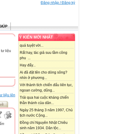
Đăng nhập / Đăng ký
GIÚP
Ý KIẾN MỚI NHẤT
quá tuyệt vời...
tư liệu
Rất hay, tác giả suu tầm công
phu ...
Hay đấy...
Ai đã đặt tên cho dòng sông?
nhìn ở phương...
Với thành tích chiến đấu liên tục,
ngoan cường, dũng...
ư liệu lên
Trải qua hai cuộc kháng chiến
thần thánh của dân...
 về
Ngày 25 tháng 3 năm 1997, Chủ
tịch nước Cộng...
Đồng chí Nguyên Nhật Chiêu
hẩm
sinh năm 1934. Dân tộc...