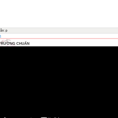
dẫn
:
p
n
TRƯỜNG CHUẨN