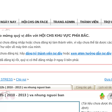
 NGÀY NAY
HỘI CHS ON FACE
TRANG ADMIN
THÀNH VIÊN
TRỢ 
o mừng quý vị đến với HỘI CHS KHU VỰC PHÍA BẮC.
vị chưa đăng nhập hoặc chưa đăng ký làm thành viên, vì vậy chưa thể tải được các 
Thư viện về máy tính của mình.
chưa đăng ký, hãy
đăng ký thành viên tại đây
hoặc
xem phim hướng dẫn tại đây
đã đăng ký rồi, quý vị có thể đăng nhập ở ngay ô bên phải.
 STRESS
>
Clip vui
>
Đưa t
12b ( 2010 - 2013 ) va nhung nguoi ban
Cùng tác giả
Lịch sử tải
2b ( 2010 - 2013 ) va nhung nguoi ban
(
Tài liệu chưa được t
định
)