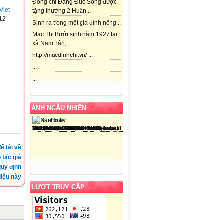
Đồng chí Đặng Đức Song được
Viet
tặng thưởng 2 Huân...
12-
Sinh ra trong một gia đình nông...
Mạc Thị Bưởi sinh năm 1927 tại
xã Nam Tân,...
http://macdinhchi.vn/ ...
...
...
ẢNH NGẪU NHIÊN
ể tải về
 tác giả
quy định
iệu này
LƯỢT TRUY CẬP