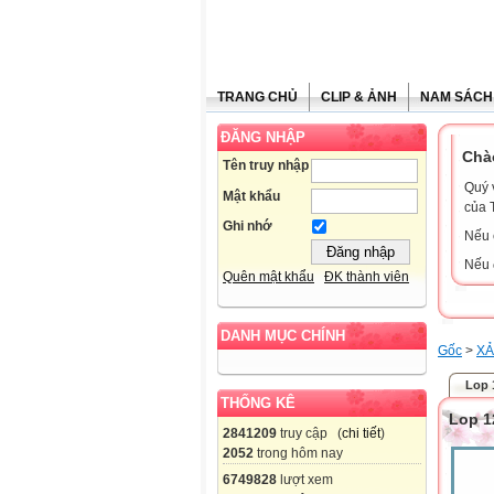
TRANG CHỦ
CLIP & ẢNH
NAM SÁCH
ĐĂNG NHẬP
Chà
Tên truy nhập
Quý 
Mật khẩu
của 
Ghi nhớ
Nếu 
Nếu 
Quên mật khẩu
ĐK thành viên
DANH MỤC CHÍNH
Gốc
>
XẢ
Lop 
THỐNG KÊ
Lop 1
2841209
truy cập (
chi tiết
)
2052
trong hôm nay
6749828
lượt xem