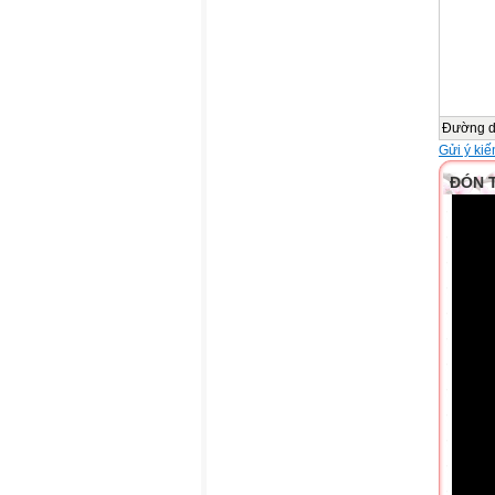
Đường 
Gửi ý kiế
ĐÓN 