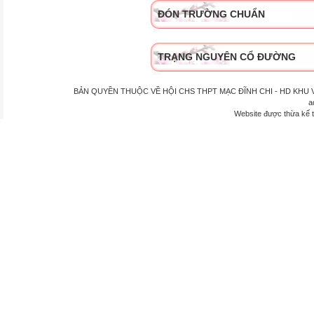
ĐÓN TRƯỜNG CHUẨN
TRẠNG NGUYÊN CỔ ĐƯỜNG
BẢN QUYỀN THUỘC VỀ HỘI CHS THPT MẠC ĐĨNH CHI - HD KHU VỰC P
a
Website được thừa kế 