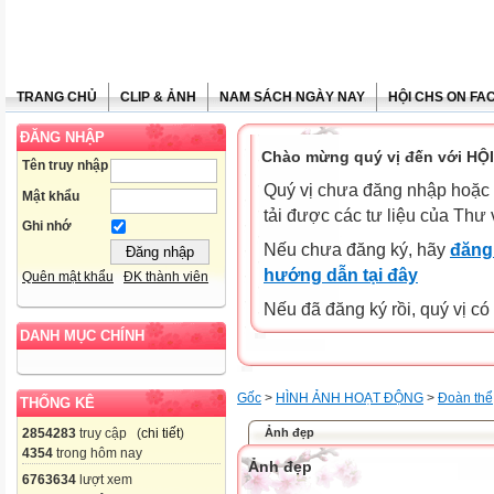
TRANG CHỦ
CLIP & ẢNH
NAM SÁCH NGÀY NAY
HỘI CHS ON FA
ĐĂNG NHẬP
Chào mừng quý vị đến với HỘ
Tên truy nhập
Quý vị chưa đăng nhập hoặc 
Mật khẩu
tải được các tư liệu của Thư 
Ghi nhớ
Nếu chưa đăng ký, hãy
đăng 
hướng dẫn tại đây
Quên mật khẩu
ĐK thành viên
Nếu đã đăng ký rồi, quý vị c
DANH MỤC CHÍNH
Gốc
>
HÌNH ẢNH HOẠT ĐỘNG
>
Đoàn thể
THỐNG KÊ
Ảnh đẹp
2854283
truy cập (
chi tiết
)
4354
trong hôm nay
Ảnh đẹp
6763634
lượt xem