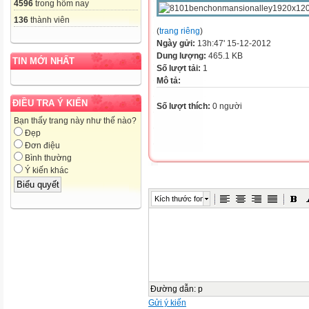
4596
trong hôm nay
136
thành viên
(
trang riêng
)
Ngày gửi:
13h:47' 15-12-2012
Dung lượng:
465.1 KB
TIN MỚI NHẤT
Số lượt tải:
1
Mô tả:
ĐIỀU TRA Ý KIẾN
Số lượt thích:
0 người
Bạn thấy trang này như thế nào?
Đẹp
Đơn điệu
Bình thường
Ý kiến khác
Kích thước font
Đường dẫn
:
p
Gửi ý kiến