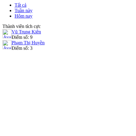
Tất cả
Tuần này
Hôm nay
Thành viên tích cực
Vũ Trung Kiên
Điểm số: 9
Phạm Thị Huyền
Điểm số: 3