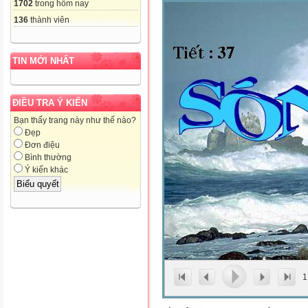
1702
trong hôm nay
136
thành viên
TIN MỚI NHẤT
ĐIỀU TRA Ý KIẾN
Bạn thấy trang này như thế nào?
Đẹp
Đơn điệu
Bình thường
Ý kiến khác
1