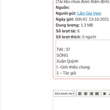
(
Tài liệu chưa được thẩm định
)
Nguồn:
Người gửi:
Lâm Gia Vien
Ngày gửi:
00h:41' 13-10-2021
Dung lượng:
1.3 MB
Số lượt tải:
6
Số lượt thích:
0 người
Tiết : 37
SÓNG
Xuân Quỳnh
I –Giới thiệu chung.
1 – Tác giả
- Tên khai sinh: Nguyễn Thị 
- Quê: Hà Nội.
- Xuất thân: gia đình công chứ
Kích thước font
thương yêu, mái ấm gia đình, t
- Từng là diễn viên múa, biên
-Là một trong số những nhà thơ