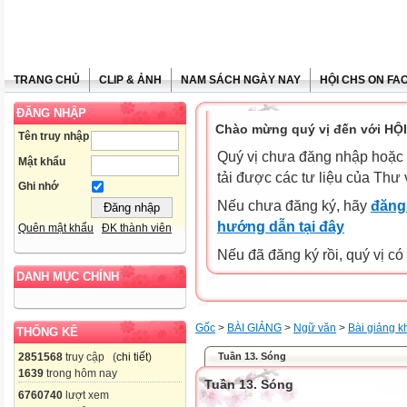
TRANG CHỦ
CLIP & ẢNH
NAM SÁCH NGÀY NAY
HỘI CHS ON FA
ĐĂNG NHẬP
Chào mừng quý vị đến với HỘ
Tên truy nhập
Quý vị chưa đăng nhập hoặc 
Mật khẩu
tải được các tư liệu của Thư 
Ghi nhớ
Nếu chưa đăng ký, hãy
đăng 
hướng dẫn tại đây
Quên mật khẩu
ĐK thành viên
Nếu đã đăng ký rồi, quý vị c
DANH MỤC CHÍNH
Gốc
>
BÀI GIẢNG
>
Ngữ văn
>
Bài giảng k
THỐNG KÊ
Tuần 13. Sóng
2851568
truy cập (
chi tiết
)
1639
trong hôm nay
Tuần 13. Sóng
6760740
lượt xem