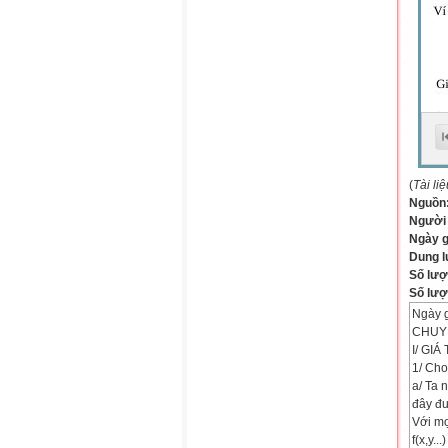
(
Tài li
Nguồn
Người
Ngày 
Dung 
Số lượ
Số lượt
Ngày g
CHUYÊ
I/ GI
1/ Cho 
a/ Ta n
đây đ
Với mọi
f(x,y..