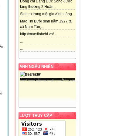
Đồng chí Đặng Đức Song được
tặng thưởng 2 Huân...
Sinh ra trong một gia đình nông...
Mạc Thị Bưởi sinh năm 1927 tại
xã Nam Tân,...
http://macdinhchi.vn/ ...
...
...
ẢNH NGẪU NHIÊN
LƯỢT TRUY CẬP