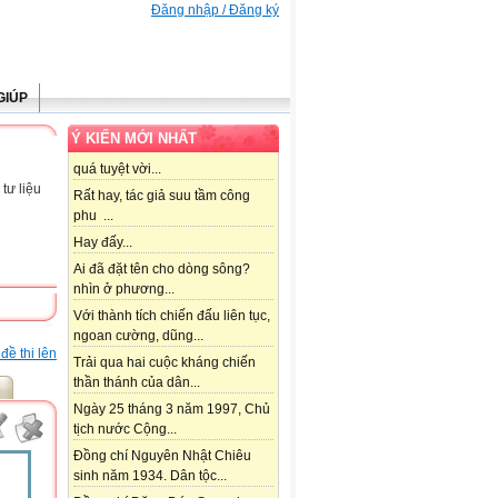
Đăng nhập / Đăng ký
GIÚP
Ý KIẾN MỚI NHẤT
quá tuyệt vời...
tư liệu
Rất hay, tác giả suu tầm công
phu ...
Hay đấy...
Ai đã đặt tên cho dòng sông?
nhìn ở phương...
Với thành tích chiến đấu liên tục,
ngoan cường, dũng...
đề thi lên
Trải qua hai cuộc kháng chiến
thần thánh của dân...
Ngày 25 tháng 3 năm 1997, Chủ
tịch nước Cộng...
Đồng chí Nguyên Nhật Chiêu
sinh năm 1934. Dân tộc...