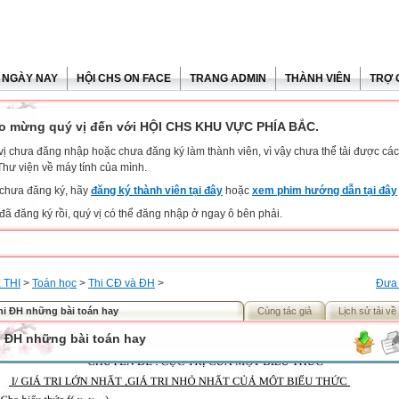
 NGÀY NAY
HỘI CHS ON FACE
TRANG ADMIN
THÀNH VIÊN
TRỢ 
o mừng quý vị đến với HỘI CHS KHU VỰC PHÍA BẮC.
vị chưa đăng nhập hoặc chưa đăng ký làm thành viên, vì vậy chưa thể tải được các 
Thư viện về máy tính của mình.
chưa đăng ký, hãy
đăng ký thành viên tại đây
hoặc
xem phim hướng dẫn tại đây
đã đăng ký rồi, quý vị có thể đăng nhập ở ngay ô bên phải.
 THI
>
Toán học
>
Thi CĐ và ĐH
>
Đưa 
hi ĐH những bài toán hay
Cùng tác giả
Lịch sử tải về
i ĐH những bài toán hay