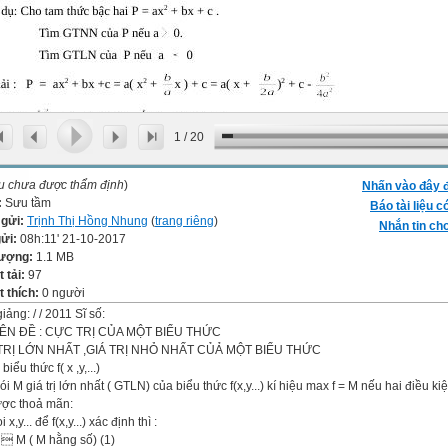
1
/
20
ệu chưa được thẩm định
)
Nhấn vào đây đ
:
Sưu tầm
Báo tài liệu c
 gửi:
Trịnh Thị Hồng Nhung
(
trang riêng
)
Nhắn tin cho
gửi:
08h:11' 21-10-2017
lượng:
1.1 MB
t tải:
97
 thích:
0 người
iảng: / / 2011 Sĩ số:
N ĐỀ : CỰC TRỊ CỦA MỘT BIỂU THỨC
Á TRỊ LỚN NHẤT ,GIÁ TRỊ NHỎ NHẤT CỦẢ MỘT BIỂU THỨC
biểu thức f( x ,y,...)
ói M giá trị lớn nhất ( GTLN) của biểu thức f(x,y...) kí hiệu max f = M nếu hai điều ki
ược thoả mãn:
 x,y... để f(x,y...) xác định thì :
.)  M ( M hằng số) (1)