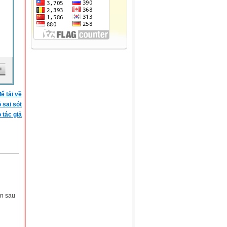
ể tải về
ó sai sót
 tác giả
ện sau