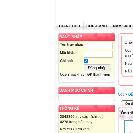
TRANG CHỦ
CLIP & ẢNH
NAM SÁCH
ĐĂNG NHẬP
Chà
Tên truy nhập
Quý 
Mật khẩu
của 
Ghi nhớ
Nếu 
Nếu 
Quên mật khẩu
ĐK thành viên
DANH MỤC CHÍNH
Gốc
>
ĐỀ
Ôn t
THỐNG KÊ
Ôn th
2848890
truy cập (
chi tiết
)
4278
trong hôm nay
6757917
lượt xem