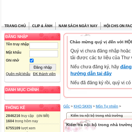
TRANG CHỦ
CLIP & ẢNH
NAM SÁCH NGÀY NAY
HỘI CHS ON FA
ĐĂNG NHẬP
Chào mừng quý vị đến với HỘ
Tên truy nhập
Quý vị chưa đăng nhập hoặc 
Mật khẩu
tải được các tư liệu của Thư 
Ghi nhớ
Nếu chưa đăng ký, hãy
đăng 
hướng dẫn tại đây
Quên mật khẩu
ĐK thành viên
Nếu đã đăng ký rồi, quý vị c
DANH MỤC CHÍNH
Gốc
>
KHO SKKN
>
Môn Tự nhiên
>
THỐNG KÊ
Kiểm tra nội bộ trong nhà trường
2846216
truy cập (
chi tiết
)
1604
trong hôm nay
Kiểm tra nội bộ trong nhà trườn
6755109
lượt xem