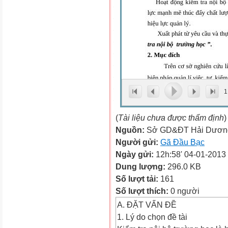
1
(
Tài liệu chưa được thẩm định
)
Nguồn:
Sở GD&ĐT Hải Dươn
Người gửi:
Gã Đầu Bạc
Ngày gửi:
12h:58' 04-01-2013
Dung lượng:
296.0 KB
Số lượt tải:
161
Số lượt thích:
0 người
A. ĐẶT VẤN ĐỀ
1. Lý do chọn đề tài