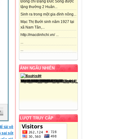
Đồng chí Đặng Đức Song được
tặng thưởng 2 Huân...
Sinh ra trong một gia đình nông...
Mạc Thị Bưởi sinh năm 1927 tại
xã Nam Tân,...
http://macdinhchi.vn/ ...
...
...
ẢNH NGẪU NHIÊN
LƯỢT TRUY CẬP
ể tải về
ó sai sót