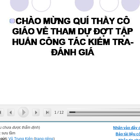
1
/
12
ệu chưa được thẩm định
)
Nhấn vào đây đ
:
sưu tầm
Báo tài liệu c
 gửi:
Vũ Trung Kiên
(
trang riêng
)