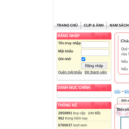
TRANG CHỦ
CLIP & ẢNH
NAM SÁCH
ĐĂNG NHẬP
Chà
Tên truy nhập
Quý 
Mật khẩu
của 
Ghi nhớ
Nếu 
Nếu 
Quên mật khẩu
ĐK thành viên
DANH MỤC CHÍNH
Gốc
>
BÀ
Đổi 
THỐNG KÊ
Đổi m
2850891
truy cập (
chi tiết
)
962
trong hôm nay
6760037
lượt xem