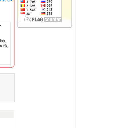
 tác giả
-
inh,
 trò,
 một
ẩy các