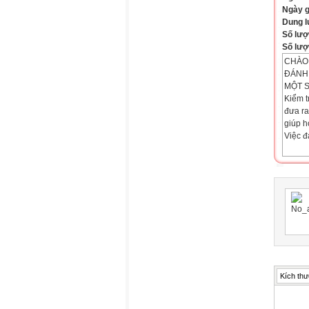
Ngày 
Dung 
Số lượ
Số lượt
CHÀO 
ĐÁNH
MỘT S
Kiểm t
đưa ra
giúp h
Việc đ
1. Đảm
Phản á
đề ra,
2. Đảm
Đầy đủ
3. Đảm
Tiến h
xuyên,
cách t
4. Đảm
Kích thư
Đánh g
động l