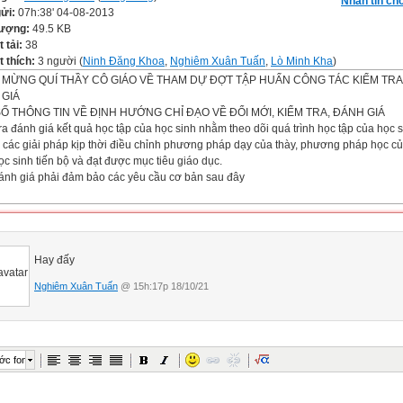
Nhắn tin cho
gửi:
07h:38' 04-08-2013
lượng:
49.5 KB
t tải:
38
 thích:
3 người (
Ninh Đăng Khoa
,
Nghiêm Xuân Tuấn
,
Lò Minh Kha
)
MỪNG QUÍ THẦY CÔ GIÁO VỀ THAM DỰ ĐỢT TẬP HUẤN CÔNG TÁC KIỂM TRA
 GIÁ
Ố THÔNG TIN VỀ ĐỊNH HƯỚNG CHỈ ĐẠO VỀ ĐỔI MỚI, KIỂM TRA, ĐÁNH GIÁ
ra đánh giá kết quả học tập của học sinh nhằm theo dõi quá trình học tập của học s
 các giải pháp kịp thời điều chỉnh phương pháp dạy của thày, phương pháp học của
ọc sinh tiến bộ và đạt được mục tiêu giáo dục.
ánh giá phải đảm bảo các yêu cầu cơ bản sau đây
 bảo tính khách quan, chính xác
nh chính xác kết quả như nó tồn tại trên cơ sở đối chiếu với mục tiêu
 không phụ thuộc vào ý muốn chủ quan của người đánh giá.
 bảo tính toàn diện
Hay đấy
 các khía cạnh, các mặt cần đánh giá theo yêu cầu và mục đích.
Nghiêm Xuân Tuấn
@ 15h:17p 18/10/21
 bảo tính hệ thống
ành liên tục và đều đặn theo kế hoạch nhất định, đánh giá thường
 có hệ thống sẽ thu được những thông tin đầy đủ, rõ ràng và tạo cơ sở để đánh giá
oàn diện.
 bảo tính công khai và tính phát triển
ớc font
iá được tiến hành công khai, kết quả được công bố kịp thời, tạo ra
ực để thúc đẩy đối tượng được đánh giá mong muốn vươn lên, có tác dụng thúc đ