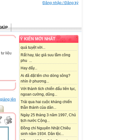
Đăng nhập / Đăng ký
GIÚP
Ý KIẾN MỚI NHẤT
quá tuyệt vời...
tư liệu
Rất hay, tác giả suu tầm công
phu ...
Hay đấy...
Ai đã đặt tên cho dòng sông?
nhìn ở phương...
Với thành tích chiến đấu liên tục,
ngoan cường, dũng...
giảng lên
Trải qua hai cuộc kháng chiến
thần thánh của dân...
Ngày 25 tháng 3 năm 1997, Chủ
tịch nước Cộng...
Đồng chí Nguyên Nhật Chiêu
sinh năm 1934. Dân tộc...