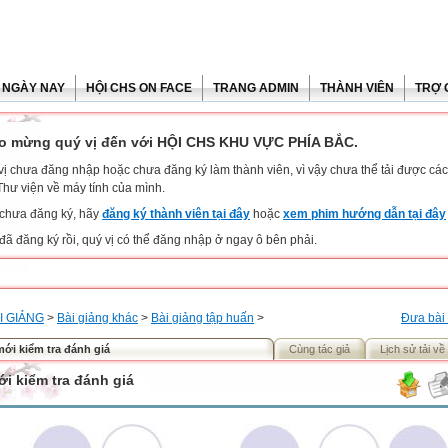
 NGÀY NAY
HỘI CHS ON FACE
TRANG ADMIN
THÀNH VIÊN
TRỢ 
o mừng quý vị đến với HỘI CHS KHU VỰC PHÍA BẮC.
vị chưa đăng nhập hoặc chưa đăng ký làm thành viên, vì vậy chưa thể tải được các 
Thư viện về máy tính của mình.
chưa đăng ký, hãy
đăng ký thành viên tại đây
hoặc
xem phim hướng dẫn tại đây
đã đăng ký rồi, quý vị có thể đăng nhập ở ngay ô bên phải.
I GIẢNG
>
Bài giảng khác
>
Bài giảng tập huấn
>
Đưa bài 
mới kiểm tra đánh giá
Cùng tác giả
Lịch sử tải về
ới kiểm tra đánh giá