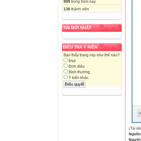
999
trong hôm nay
136
thành viên
TIN MỚI NHẤT
ĐIỀU TRA Ý KIẾN
Bạn thấy trang này như thế nào?
Đẹp
Đơn điệu
Bình thường
Ý kiến khác
(
Tài li
Nguồn
Người