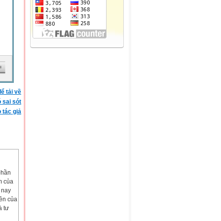
ể tải về
ó sai sót
 tác giả
phần
m của
y nay
yền của
à tư