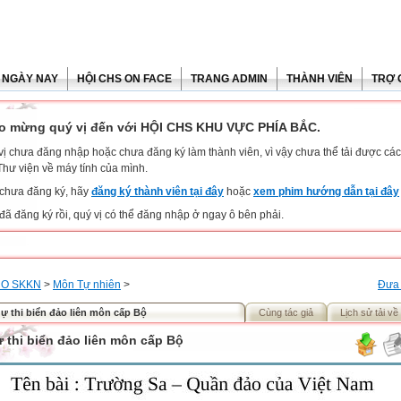
 NGÀY NAY
HỘI CHS ON FACE
TRANG ADMIN
THÀNH VIÊN
TRỢ 
o mừng quý vị đến với HỘI CHS KHU VỰC PHÍA BẮC.
vị chưa đăng nhập hoặc chưa đăng ký làm thành viên, vì vậy chưa thể tải được các 
Thư viện về máy tính của mình.
chưa đăng ký, hãy
đăng ký thành viên tại đây
hoặc
xem phim hướng dẫn tại đây
đã đăng ký rồi, quý vị có thể đăng nhập ở ngay ô bên phải.
O SKKN
>
Môn Tự nhiên
>
Đưa 
dự thi biển đảo liên môn cấp Bộ
Cùng tác giả
Lịch sử tải về
ự thi biển đảo liên môn cấp Bộ