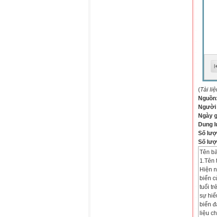
(
Tài li
Nguồn
Người
Ngày 
Dung 
Số lượ
Số lượt
Tên bà
1.Tên 
Hiện n
biển c
tuổi t
sự hiể
biển đ
liệu c