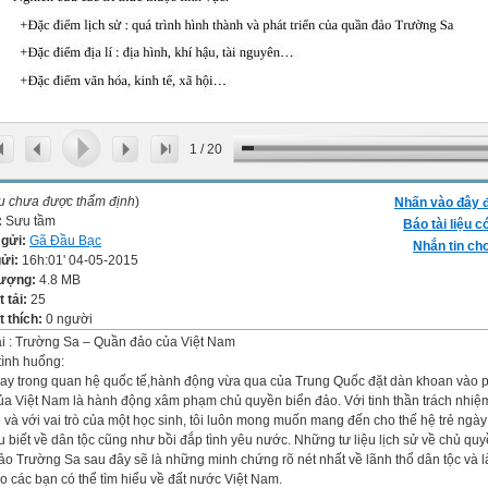
1
/
20
ệu chưa được thẩm định
)
Nhấn vào đây đ
:
Sưu tầm
Báo tài liệu c
 gửi:
Gã Đầu Bạc
Nhắn tin cho
gửi:
16h:01' 04-05-2015
lượng:
4.8 MB
t tải:
25
 thích:
0 người
i : Trường Sa – Quần đảo của Việt Nam
tình huống:
ay trong quan hệ quốc tế,hành động vừa qua của Trung Quốc đặt dàn khoan vào 
ủa Việt Nam là hành động xâm phạm chủ quyền biển đảo. Với tinh thần trách nhiệ
rẻ và với vai trò của một học sinh, tôi luôn mong muốn mang đến cho thế hệ trẻ ngà
u biết về dân tộc cũng như bồi đắp tình yêu nước. Những tư liệu lịch sử về chủ qu
ảo Trường Sa sau đây sẽ là những minh chứng rõ nét nhất về lãnh thổ dân tộc và l
ho các bạn có thể tìm hiểu về đất nước Việt Nam.