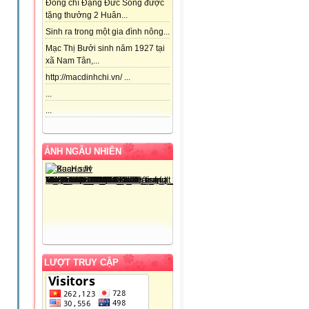
Đồng chí Đặng Đức Song được
tặng thưởng 2 Huân...
Sinh ra trong một gia đình nông...
Mạc Thị Bưởi sinh năm 1927 tại
xã Nam Tân,...
http://macdinhchi.vn/ ...
...
...
ẢNH NGẪU NHIÊN
LƯỢT TRUY CẬP