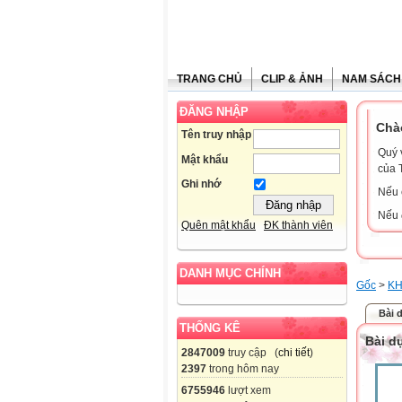
TRANG CHỦ
CLIP & ẢNH
NAM SÁCH
ĐĂNG NHẬP
Chà
Tên truy nhập
Quý 
Mật khẩu
của 
Ghi nhớ
Nếu 
Nếu 
Quên mật khẩu
ĐK thành viên
DANH MỤC CHÍNH
Gốc
>
KH
Bài 
THỐNG KÊ
Bài d
2847009
truy cập (
chi tiết
)
2397
trong hôm nay
6755946
lượt xem