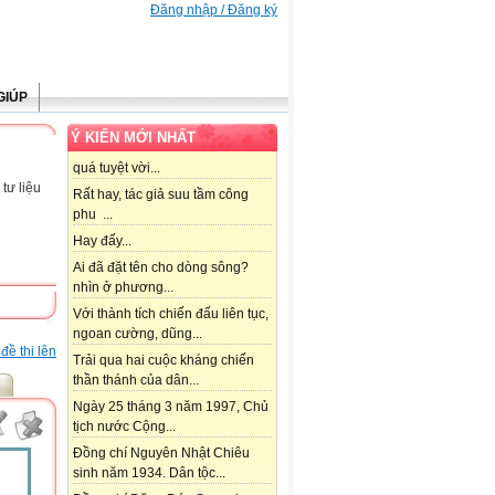
Đăng nhập / Đăng ký
GIÚP
Ý KIẾN MỚI NHẤT
quá tuyệt vời...
tư liệu
Rất hay, tác giả suu tầm công
phu ...
Hay đấy...
Ai đã đặt tên cho dòng sông?
nhìn ở phương...
Với thành tích chiến đấu liên tục,
ngoan cường, dũng...
đề thi lên
Trải qua hai cuộc kháng chiến
thần thánh của dân...
Ngày 25 tháng 3 năm 1997, Chủ
tịch nước Cộng...
Đồng chí Nguyên Nhật Chiêu
sinh năm 1934. Dân tộc...