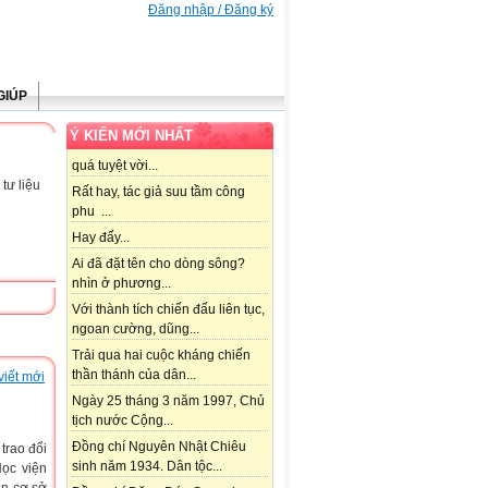
Đăng nhập / Đăng ký
GIÚP
Ý KIẾN MỚI NHẤT
quá tuyệt vời...
tư liệu
Rất hay, tác giả suu tầm công
phu ...
Hay đấy...
Ai đã đặt tên cho dòng sông?
nhìn ở phương...
Với thành tích chiến đấu liên tục,
ngoan cường, dũng...
Trải qua hai cuộc kháng chiến
thần thánh của dân...
viết mới
Ngày 25 tháng 3 năm 1997, Chủ
tịch nước Cộng...
Đồng chí Nguyên Nhật Chiêu
trao đổi
sinh năm 1934. Dân tộc...
Học viện