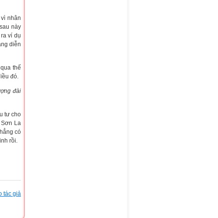
 vì nhân
 sau này
ra ví dụ
ang diễn
 qua thế
iều đó.
ượng đài
u tư cho
n Sơn La
chẳng có
nh rồi.
 tác giả