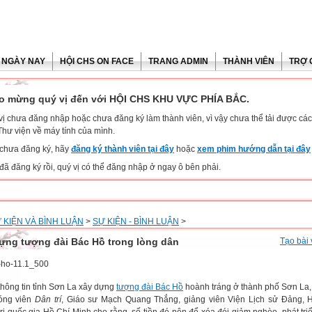
 NGÀY NAY
HỘI CHS ON FACE
TRANG ADMIN
THÀNH VIÊN
TRỢ 
o mừng quý vị đến với HỘI CHS KHU VỰC PHÍA BẮC.
vị chưa đăng nhập hoặc chưa đăng ký làm thành viên, vì vậy chưa thể tải được các 
Thư viện về máy tính của mình.
chưa đăng ký, hãy
đăng ký thành viên tại đây
hoặc
xem phim hướng dẫn tại đây
đã đăng ký rồi, quý vị có thể đăng nhập ở ngay ô bên phải.
 KIỆN VÀ BÌNH LUẬN
>
SỰ KIỆN - BÌNH LUẬN
>
ựng tượng đài Bác Hồ trong lòng dân
Tạo bài 
thông tin tỉnh Sơn La xây dựng
tượng đài Bác Hồ
hoành tráng ở thành phố Sơn La, 
óng viên
Dân trí
, Giáo sư Mạch Quang Thắng, giảng viên Viện Lịch sử Đảng, 