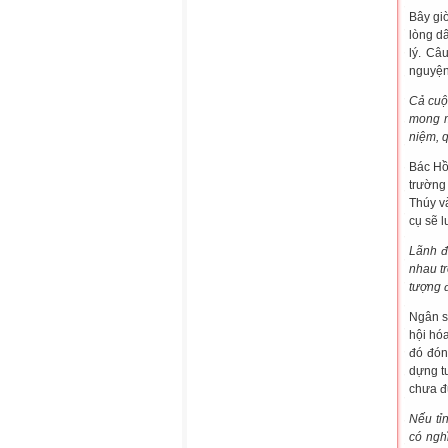
Bây gi
lòng d
lý. Câ
nguyện
Cả cuộ
mong m
niệm, q
Bác Hồ
trường
Thúy v
cụ sẽ l
Lãnh đ
nhau t
tượng đ
Ngân s
hội hó
đó đón
dựng t
chưa đ
Nếu tỉ
có ngh