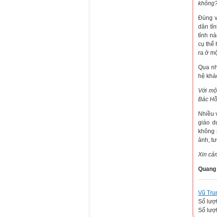
không
Đúng v
dân tỉ
tỉnh n
cụ thể
ra ở mộ
Qua nh
hệ khá
Với mộ
Bác Hồ
Nhiều 
giáo d
không 
ảnh, tư
Xin cả
Quang
Vũ Tru
Số lượ
Số lượt