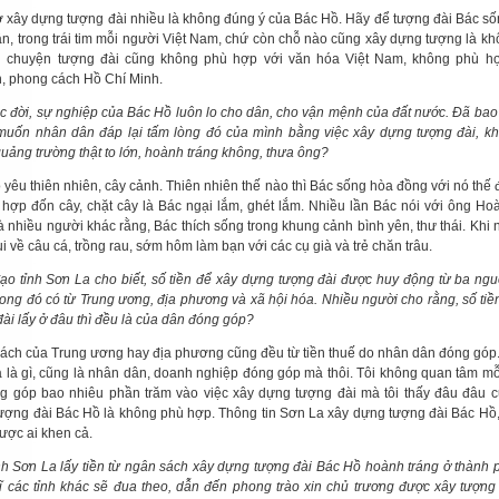
ờ xây dựng tượng đài nhiều là không đúng ý của Bác Hồ. Hãy để tượng đài Bác số
ân, trong trái tim mỗi người Việt Nam, chứ còn chỗ nào cũng xây dựng tượng là k
u chuyện tượng đài cũng không phù hợp với văn hóa Việt Nam, không phù hợ
, phong cách Hồ Chí Minh.
c đời, sự nghiệp của Bác Hồ luôn lo cho dân, cho vận mệnh của đất nước. Đã bao
uốn nhân dân đáp lại tấm lòng đó của mình bằng việc xây dựng tượng đài, k
uảng trường thật to lớn, hoành tráng không, thưa ông?
 yêu thiên nhiên, cây cảnh. Thiên nhiên thế nào thì Bác sống hòa đồng với nó thế 
 hợp đốn cây, chặt cây là Bác ngại lắm, ghét lắm. Nhiều lần Bác nói với ông H
à nhiều người khác rằng, Bác thích sống trong khung cảnh bình yên, thư thái. Khi 
ui về câu cá, trồng rau, sớm hôm làm bạn với các cụ già và trẻ chăn trâu.
ạo tỉnh Sơn La cho biết, số tiền để xây dựng tượng đài được huy động từ ba ng
rong đó có từ Trung ương, địa phương và xã hội hóa. Nhiều người cho rằng, số tiề
ài lấy ở đâu thì đều là của dân đóng góp?
ách của Trung ương hay địa phương cũng đều từ tiền thuế do nhân dân đóng góp
a là gì, cũng là nhân dân, doanh nghiệp đóng góp mà thôi. Tôi không quan tâm m
g góp bao nhiêu phần trăm vào việc xây dựng tượng đài mà tôi thấy đâu đâu 
ượng đài Bác Hồ là không phù hợp. Thông tin Sơn La xây dựng tượng đài Bác Hồ, 
ược ai khen cả.
nh Sơn La lấy tiền từ ngân sách xây dựng tượng đài Bác Hồ hoành tráng ở thành 
ĩ các tỉnh khác sẽ đua theo, dẫn đến phong trào xin chủ trương được xây tượng