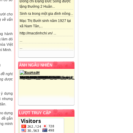
ển cơ sở
Đồng chí Đặng Đức Song được
tặng thưởng 2 Huân...
Sinh ra trong một gia đình nông...
gười cho
g về vấn
Mạc Thị Bưởi sinh năm 1927 tại
xã Nam Tân,...
http://macdinhchi.vn/ ...
ng hành
g làm đó
...
hóa Việt
...
í Minh.
g
ẢNH NGẪU NHIÊN
 đề nghị
ông được
i ý dựng
i nhưng
dân.
LƯỢT TRUY CẬP
cho dựng
n đề gắn
ợng mình