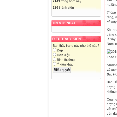
Chính 
2143
trong hôm nay
hạ tần
136
thành viên
Thông 
rằng, 
đề này
TIN MỚI NHẤT
Khi nh
tráng 
ĐIỀU TRA Ý KIẾN
là xây
Nam, c
Bạn thấy trang này như thế nào?
Đẹp
Đơn điệu
Theo G
Bình thường
Ý kiến khác
Được bi
và mon
Bác Hồ
Bác Hồ
tượng 
không 
Qua ng
tượng 
với ch
trên đ