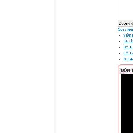
Đường 
Gửi ý kiế
9 lần
Sai lầ
HAI 
CÁI 
NHAN
ĐÓN 