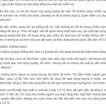
trị quốc gia Hồ Chí Minh cho rằng, số tiền đó nên để xóa đói giảm nghèo, phát tri
g, góp phần nâng cao đời sống đồng bào dân tộc miền núi.
tin tỉnh Sơn La lên kế hoạch xây dựng tượng đài Bác Hồ hoành tráng, nhiều n
với một tỉnh còn nhiều khó khăn, phương án đó là không hợp lý. Quan điểm của ôn
 thế nào?
ân dân nhiều vùng còn ăn không đủ no, mặc không đủ ấm thì dựng nhiều tượ
chẳng để làm gì. Theo tôi nghĩ, vấn đề quan trọng nhất hiện nay cần phải tập trun
 dựng tượng đài Bác Hồ trong lòng dân. Điều đó phù hợp với truyền thống văn 
ho cả tương lai xa hơn nữa của đất nước và theo đúng phong cách, đạo đức Hồ Ch
S Mạnh Quang Thắng tỉnh Sơn La không nên xây dựng tượng đài thật hoành trán
ết, khi Bác chưa về với tổ tiên, nhân dân, lãnh đạo nhiều Bộ ngành, tỉnh thành đã
g muốn Bác cho dựng tượng, vẽ tranh. Nhưng tất cả những đề xuất ấy đều kh
 đồng ý?
 không thích người ta dựng tượng, vẽ tranh về mình. Tôi thấy nhiều người gợ
Bác, ngay cả Bộ Văn hóa, thời điểm đó cũng đề nghị dựng tượng ở nhiều nơ
được Bác đồng ý. Bác bảo dùng tiền đó mà xây nhà thương, trường học cho nhân 
hiên cứu tôi thấy duy nhất có một lần ở đảo Cô Tô, theo đề nghị, Bác đã đồng ý 
mình ở trên đó. Tôi cũng như nhiều người suy luận rằng, Bác nghĩ đến những vấ
ủ quyền đất nước, không cho nước khác lấn đất, lấn biển nên mới cho dựng tư
ảo Cô Tô.