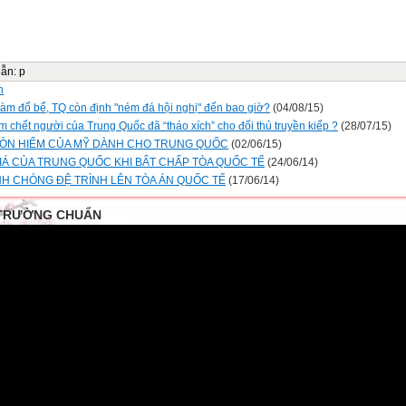
dẫn
:
p
n
 làm đổ bể, TQ còn định "ném đá hội nghị" đến bao giờ?
(04/08/15)
m chết người của Trung Quốc đã “tháo xích” cho đối thủ truyền kiếp ?
(28/07/15)
ĐÒN HIỂM CỦA MỸ DÀNH CHO TRUNG QUỐC
(02/06/15)
GIÁ CỦA TRUNG QUỐC KHI BẤT CHẤP TÒA QUỐC TẾ
(24/06/14)
H CHÓNG ĐỆ TRÌNH LÊN TÒA ÁN QUỐC TẾ
(17/06/14)
TRƯỜNG CHUẨN