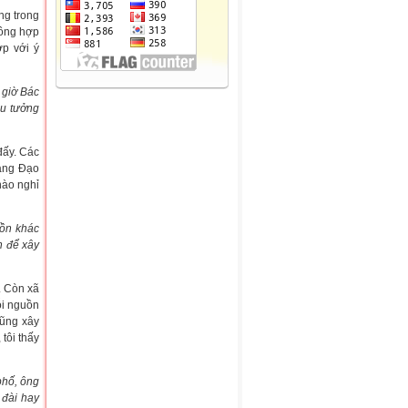
ng trong
hông hợp
p với ý
 giờ Bác
hu tưởng
đấy. Các
oàng Đạo
nào nghỉ
uồn khác
n để xây
. Còn xã
ỗi nguồn
cũng xây
tôi thấy
phố, ông
 đài hay