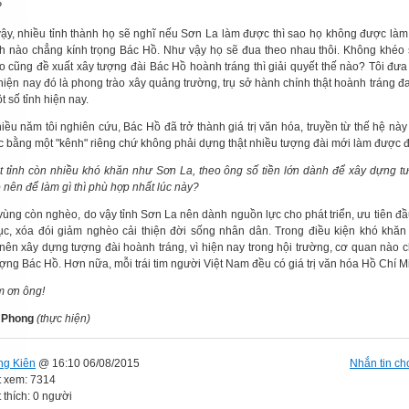
?
ậy, nhiều tỉnh thành họ sẽ nghĩ nếu Sơn La làm được thì sao họ không được làm
nh nào chẳng kính trọng Bác Hồ. Như vậy họ sẽ đua theo nhau thôi. Không khéo
ào cũng đề xuất xây tượng đài Bác Hồ hoành tráng thì giải quyết thế nào? Tôi đưa 
 hiện nay đó là phong trào xây quảng trường, trụ sở hành chính thật hoành tráng đ
t số tỉnh hiện nay.
iều năm tôi nghiên cứu, Bác Hồ đã trở thành giá trị văn hóa, truyền từ thế hệ này
c bằng một "kênh" riêng chứ không phải dựng thật nhiều tượng đài mới làm được đ
t tỉnh còn nhiều khó khăn như Sơn La, theo ông số tiền lớn dành để xây dựng t
 nên để làm gì thì phù hợp nhất lúc này?
vùng còn nghèo, do vậy tỉnh Sơn La nên dành nguồn lực cho phát triển, ưu tiên đầ
ục, xóa đói giảm nghèo cải thiện đời sống nhân dân. Trong điều kiện khó khă
nên xây dựng tượng đài hoành tráng, vì hiện nay trong hội trường, cơ quan nào 
ợng Bác Hồ. Hơn nữa, mỗi trái tim người Việt Nam đều có giá trị văn hóa Hồ Chí Mi
m ơn ông!
 Phong
(thực hiện)
ng Kiên
@ 16:10 06/08/2015
Nhắn tin cho
t xem: 7314
 thích: 0 người