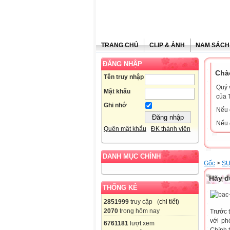
TRANG CHỦ
CLIP & ẢNH
NAM SÁCH
ĐĂNG NHẬP
Chà
Tên truy nhập
Quý 
Mật khẩu
của 
Ghi nhớ
Nếu 
Nếu 
Quên mật khẩu
ĐK thành viên
DANH MỤC CHÍNH
Gốc
>
SỰ
Hãy d
THỐNG KÊ
2851999
truy cập (
chi tiết
)
2070
trong hôm nay
Trước 
với ph
6761181
lượt xem