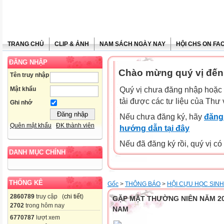
TRANG CHỦ
CLIP & ẢNH
NAM SÁCH NGÀY NAY
HỘI CHS ON FA
ĐĂNG NHẬP
Chào mừng quý vị đến
Tên truy nhập
Mật khẩu
Quý vị chưa đăng nhập hoặc 
tải được các tư liệu của Thư 
Ghi nhớ
Nếu chưa đăng ký, hãy
đăng 
Quên mật khẩu
ĐK thành viên
hướng dẫn tại đây
Nếu đã đăng ký rồi, quý vị c
DANH MỤC CHÍNH
THỐNG KÊ
Gốc
>
THÔNG BÁO
>
HỘI CỰU HỌC SINH
2860789
truy cập (
chi tiết
)
GẶP MẶT THƯỜNG NIÊN NĂM 20
2702
trong hôm nay
NAM
6770787
lượt xem