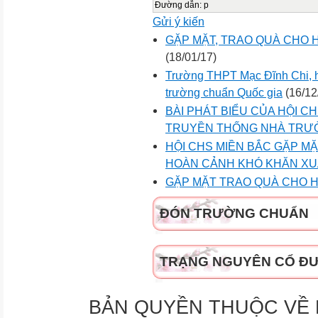
Đường dẫn
:
p
Gửi ý kiến
GẶP MẶT, TRAO QUÀ CHO 
(18/01/17)
Trường THPT Mạc Đĩnh Chi, 
trường chuẩn Quốc gia
(16/12
BÀI PHÁT BIỂU CỦA HỘI C
TRUYỀN THỐNG NHÀ TRƯ
HỘI CHS MIỀN BẮC GẶP M
HOÀN CẢNH KHÓ KHĂN XUÂ
GẶP MẶT TRAO QUÀ CHO H
ĐÓN TRƯỜNG CHUẨN
TRẠNG NGUYÊN CỔ Đ
BẢN QUYỀN THUỘC VỀ H