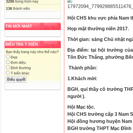
3206
trong hôm nay
136
thành viên
Hội CHS khu vực phía Nam t
TIN MỚI NHẤT
Họp mặt thường niên 2017.
Thời gian: sáng Chủ nhật ngà
ĐIỀU TRA Ý KIẾN
Địa điểm: tại hội trường c
Bạn thấy trang này như thế nào?
Tôn Đức Thắng, phường Bến 
Đẹp
Đơn điệu
Thành phần:
Bình thường
Ý kiến khác
1.Khách mời:
BGH, quí thầy cô trường THP
người ).
Hội Mạc tộc.
Hội CHS trường cấp 3 Nam S
Hội đồng hương huyện Nam 
BGH trường THPT Mạc Đĩnh Ch