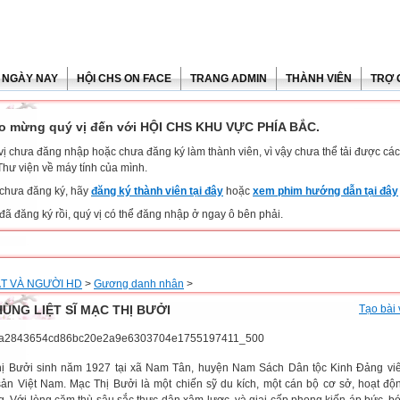
 NGÀY NAY
HỘI CHS ON FACE
TRANG ADMIN
THÀNH VIÊN
TRỢ 
o mừng quý vị đến với HỘI CHS KHU VỰC PHÍA BẮC.
vị chưa đăng nhập hoặc chưa đăng ký làm thành viên, vì vậy chưa thể tải được các 
Thư viện về máy tính của mình.
chưa đăng ký, hãy
đăng ký thành viên tại đây
hoặc
xem phim hướng dẫn tại đây
đã đăng ký rồi, quý vị có thể đăng nhập ở ngay ô bên phải.
T VÀ NGƯỜI HD
>
Gương danh nhân
>
ÙNG LIỆT SĨ MẠC THỊ BƯỞI
Tạo bài 
ị Bưởi sinh năm 1927 tại xã Nam Tân, huyện Nam Sách Dân tộc Kinh Đảng vi
ản Việt Nam. Mạc Thị Bưởi là một chiến sỹ du kích, một cán bộ cơ sở, hoạt độ