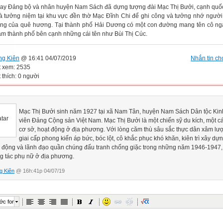
ay Đảng bộ và nhân huyện Nam Sách đã dựng tượng đài Mạc Thị Bưởi, cạnh quốc
à tưởng niệm tại khu vực đền thờ Mạc Đĩnh Chi để ghi công và tưởng nhớ người
ng của quê hương. Tại thành phố Hải Dương có một con đường mang tên cô ng
tâm thành phố bên cạnh những cái tên như Bùi Thị Cúc.
ng Kiên
@ 16:41 04/07/2019
Nhắn tin cho
t xem: 2535
 thích: 0 người
Mạc Thị Bưởi sinh năm 1927 tại xã Nam Tân, huyện Nam Sách Dân tộc Ki
viên Đảng Cộng sản Việt Nam. Mạc Thị Bưởi là một chiến sỹ du kích, một c
cơ sở, hoạt động ở địa phương. Với lòng căm thù sâu sắc thực dân xâm lượ
giai cấp phong kiến áp bức, bóc lột, cô khắc phục khó khăn, kiên trì xây dự
n động và lãnh đạo quần chúng đấu tranh chống giặc trong những năm 1946-1947,
ng tác phụ nữ ở địa phương.
g Kiên
@ 16h:41p 04/07/19
ớc font