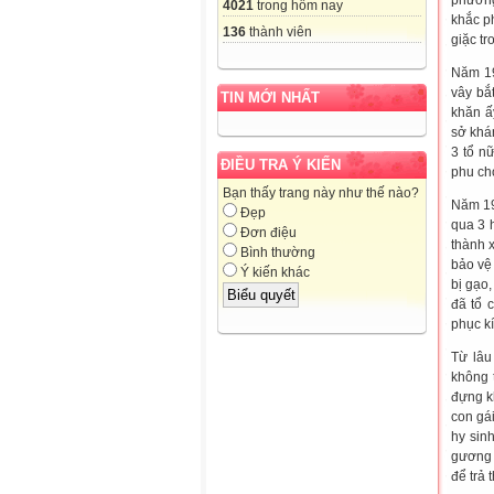
phương
4021
trong hôm nay
khắc p
136
thành viên
giặc t
Năm 19
vây bắ
TIN MỚI NHẤT
khăn ấ
sở khá
3 tổ n
ĐIỀU TRA Ý KIẾN
phu ch
Bạn thấy trang này như thế nào?
Năm 19
Đẹp
qua 3 h
Đơn điệu
thành x
Bình thường
bảo vệ
Ý kiến khác
bị gạo
đã tổ 
phục k
Từ lâu
không t
đựng kh
con gái
hy sin
gương 
để trả 