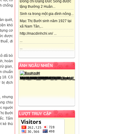
 lột, cô
Đồng chí Đặng Đức Song được
nh chống
tặng thưởng 2 Huân...
Sinh ra trong một gia đình nông...
àn quét,
Mạc Thị Bưởi sinh năm 1927 tại
kiện khó
xã Nam Tân,...
 dựng cơ
http://macdinhchi.vn/ ...
hức được
...
thuế, đi
...
cô đã bò
nh, hoàn
ẢNH NGẪU NHIÊN
rừ gian,
ến chuẩn
g 18. Cô
 bị địch
i, nhưng
ăng chịu
ợc người
 Thị Bưởi
LƯỢT TRUY CẬP
iếc. Tấm
t kẻ thù