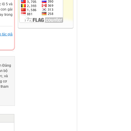
 lộ 5 và
 con gái
ay trong
 tác giả
nh Đảng
án bộ
c, và
ng cơ
 tham