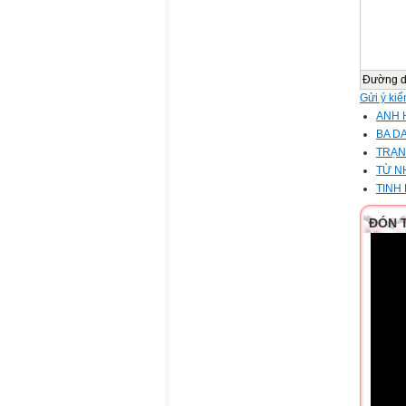
Đường 
Gửi ý kiế
ANH 
BA D
TRẠN
TỪ N
TINH
ĐÓN 