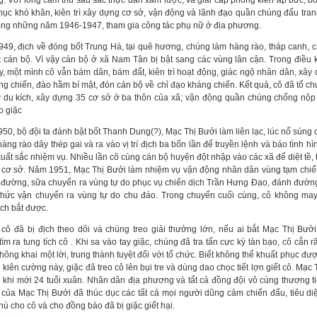
. Với lòng căm thù sâu sắc thực dân xâm lược, và giai cấp phong kiến áp bức, bóc
hục khó khăn, kiên trì xây dựng cơ sở, vận động và lãnh đạo quần chúng đấu tra
rong những năm 1946-1947, tham gia công tác phụ nữ ở địa phương.
49, địch về đóng bốt Trung Hà, tại quê hương, chúng làm hàng rào, tháp canh, c
t cán bộ. Vì vậy cán bộ ở xã Nam Tân bị bật sang các vùng lân cận. Trong điều 
y, một mình cô vẫn bám dân, bám đất, kiên trì hoạt động, giác ngộ nhân dân, xây
ng chiến, đào hầm bí mật, đón cán bộ về chỉ đạo kháng chiến. Kết quả, cô đã tổ c
ữ du kích, xây dựng 35 cơ sở ở ba thôn của xã; vận động quần chúng chống nộp 
o giặc
50, bộ đội ta đánh bật bốt Thanh Dung(?), Mạc Thị Bưởi làm liên lạc, lúc nổ súng 
àng rào dây thép gai và ra vào vị trí địch ba bốn lần để truyền lệnh và báo tình hì
uất sắc nhiệm vụ. Nhiều lần cô cùng cán bộ huyện đột nhập vào các xã để diệt tề, t
 cơ sở. Năm 1951, Mạc Thị Bưởi làm nhiệm vụ vận động nhân dân vùng tạm chi
, đường, sữa chuyển ra vùng tự do phục vụ chiến dịch Trần Hưng Đạo, đánh đườn
chức vận chuyển ra vùng tự do chu đáo. Trong chuyến cuối cùng, cô không may
ích bắt được.
 cô đã bị địch theo dõi và chúng treo giải thưởng lớn, nếu ai bắt Mạc Thị Bưở
ìm ra tung tích cô . Khi sa vào tay giặc, chúng đã tra tấn cực kỳ tàn bạo, cô cắn r
ông khai một lời, trung thành tuyệt đối với tổ chức. Biết không thể khuất phục đư
 kiên cường này, giặc đã treo cô lên bụi tre và dùng dao chọc tiết lợn giết cô. Mạc
h khi mới 24 tuổi xuân. Nhân dân địa phương và tất cả đồng đội vô cùng thương t
của Mạc Thị Bưởi đã thúc dục các tất cả mọi người dũng cảm chiến đấu, tiêu diệ
thù cho cô và cho đồng bào đã bị giặc giết hại.