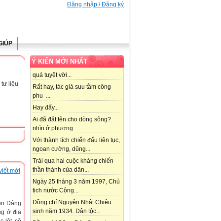
Đăng nhập / Đăng ký
GIÚP
Ý KIẾN MỚI NHẤT
quá tuyệt vời...
tư liệu
Rất hay, tác giả suu tầm công
phu ...
Hay đấy...
Ai đã đặt tên cho dòng sông?
nhìn ở phương...
Với thành tích chiến đấu liên tục,
ngoan cường, dũng...
Trải qua hai cuộc kháng chiến
thần thánh của dân...
viết mới
Ngày 25 tháng 3 năm 1997, Chủ
tịch nước Cộng...
Đồng chí Nguyên Nhật Chiêu
ên Đảng
sinh năm 1934. Dân tộc...
ng ở địa