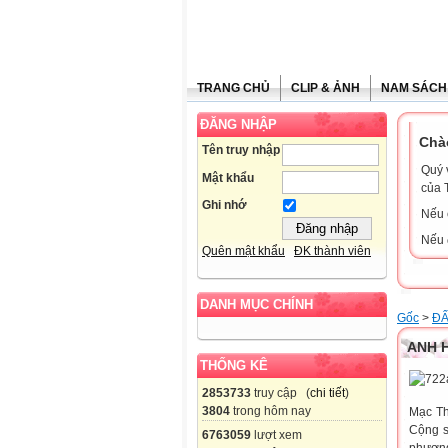
TRANG CHỦ
CLIP & ẢNH
NAM SÁCH
ĐĂNG NHẬP
Chà
Tên truy nhập
Quý 
Mật khẩu
của 
Ghi nhớ
Nếu 
Nếu 
Quên mật khẩu
ĐK thành viên
DANH MỤC CHÍNH
Gốc
>
ĐẤ
ANH H
THỐNG KÊ
2853733
truy cập (
chi tiết
)
3804
trong hôm nay
Mạc Th
Cộng s
6763059
lượt xem