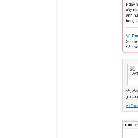
Ngày n
xây nh
anh hù
trung 
Vũ Tru
Số lượ
Số lượt
sở, vậ
gia cô
Vũ Trun
Kích thư