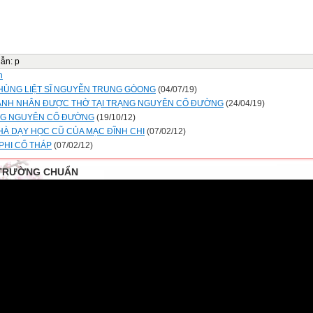
dẫn
:
p
n
HÙNG LIỆT SĨ NGUYỄN TRUNG GÒONG
(04/07/19)
ANH NHÂN ĐƯỢC THỜ TẠI TRẠNG NGUYÊN CỔ ĐƯỜNG
(24/04/19)
G NGUYÊN CỔ ĐƯỜNG
(19/10/12)
HÀ DẠY HỌC CŨ CỦA MẠC ĐĨNH CHI
(07/02/12)
 PHI CỔ THÁP
(07/02/12)
TRƯỜNG CHUẨN