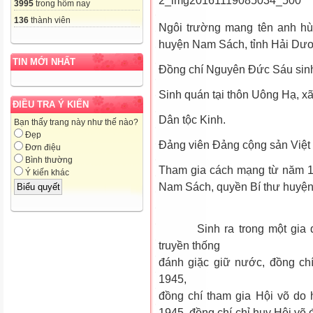
3995
trong hôm nay
136
thành viên
Ngôi trường mang tên anh hù
huyện Nam Sách, tỉnh Hải Dư
TIN MỚI NHẤT
Đồng chí Nguyên Đức Sáu sin
Sinh quán tại thôn Uông Hạ, 
ĐIỀU TRA Ý KIẾN
Dân tộc Kinh.
Bạn thấy trang này như thế nào?
Đẹp
Đảng viên Đảng cộng sản Việt
Đơn điệu
Bình thường
Tham gia cách mạng từ năm 194
Ý kiến khác
Nam Sách, quyền Bí thư huyệ
Sinh ra trong một gia đìn
truyền thống
đánh giặc giữ nước, đồng c
1945,
đồng chí tham gia Hội võ do
1945, đồng chí chỉ huy Hội võ