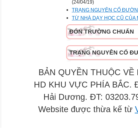
(24/04/19)
TRẠNG NGUYÊN CỔ ĐƯỜ
TỪ NHÀ DẠY HỌC CŨ CỦA 
ĐÓN TRƯỜNG CHUẨN
TRẠNG NGUYÊN CỔ Đ
BẢN QUYỀN THUỘC VỀ H
HD KHU VỰC PHÍA BẮC. Địa
Hải Dương. ĐT: 03203.7
Website được thừa kế từ