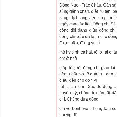
Động Ngọ - Trắc Châu. Gần sán
súng đánh chặn, diệt 70 tên, bắt
sáng, địch tăng viện, có pháo 
ngày càng ác liệt. Đồng chí Sáu
đồng đội đang giúp đồng chí 
đồng chí Sáu đã lệnh cho đồng 
được nữa, đừng vì tôi
mà hy sinh cả hai, tôi ở lại chặ
em ở nhà
giúp tôi', rồi đồng chí giao t
bên ụ đất, với 3 quả lưụ đạn, 
điều kiện cho đơn vị
rút lui an toàn. Sau đó đồng ch
huyện uỷ, chúng tra tấn rất
chí. Chúng đưa đồng
chí về bệnh viện, hòng làm co
nhưng đều