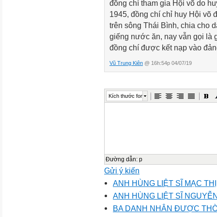
đồng chí tham gia Hội võ do h
1945, đồng chí chỉ huy Hội võ
trên sông Thái Bình, chia cho 
giếng nước ăn, nay vẫn gọi là
đồng chí được kết nạp vào đản
Vũ Trung Kiên
@ 16h:54p 04/07/19
Kích thước font
Đường dẫn
:
p
Gửi ý kiến
ANH HÙNG LIỆT SĨ MẠC TH
ANH HÙNG LIỆT SĨ NGUY
BA DANH NHÂN ĐƯỢC THỜ