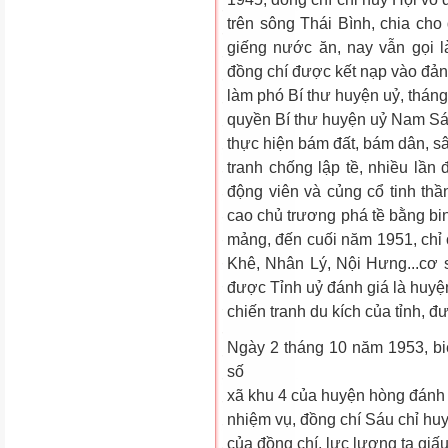
trên sông Thái Bình, chia cho
giếng nước ăn, nay vẫn gọi 
đồng chí được kết nạp vào đả
làm phó Bí thư huyện uỷ, thán
quyền Bí thư huyện uỷ Nam Sách
thực hiện bám đất, bám dân, s
tranh chống lập tề, nhiều lần 
động viên và củng cổ tinh th
cao chủ trương phá tề bằng binh
mảng, đến cuối năm 1951, chỉ
Khê, Nhân Lý, Nội Hưng...cơ 
được Tỉnh uỷ đánh giá là huyệ
chiến tranh du kích của tỉnh, đ
Ngày 2 tháng 10 năm 1953, biế
số
xã khu 4 của huyện hòng đánh
nhiệm vụ, đồng chí Sáu chỉ hu
của đồng chí, lực lương ta giấ