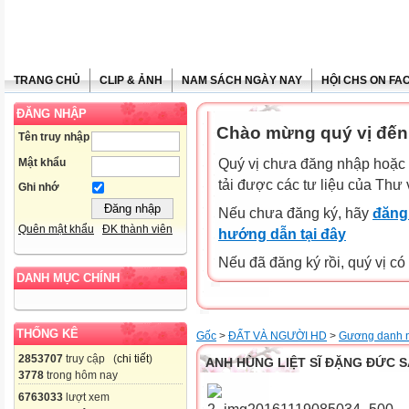
TRANG CHỦ
CLIP & ẢNH
NAM SÁCH NGÀY NAY
HỘI CHS ON FA
ĐĂNG NHẬP
Chào mừng quý vị đến
Tên truy nhập
Mật khẩu
Quý vị chưa đăng nhập hoặc 
tải được các tư liệu của Thư 
Ghi nhớ
Nếu chưa đăng ký, hãy
đăng 
Quên mật khẩu
ĐK thành viên
hướng dẫn tại đây
Nếu đã đăng ký rồi, quý vị c
DANH MỤC CHÍNH
THỐNG KÊ
Gốc
>
ĐẤT VÀ NGƯỜI HD
>
Gương danh 
2853707
truy cập (
chi tiết
)
ANH HÙNG LIỆT SĨ ĐẶNG ĐỨC 
3778
trong hôm nay
6763033
lượt xem