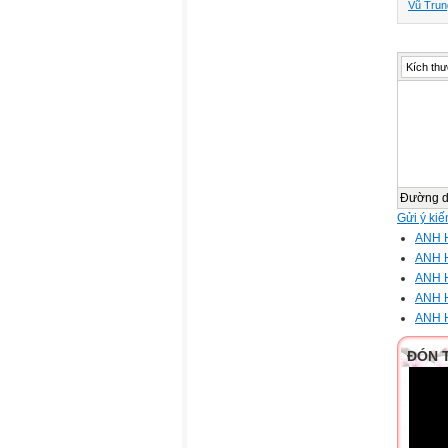
Vũ Trun
Kích thư
Đường 
Gửi ý kiế
ANH 
ANH 
ANH 
ANH 
ANH 
ĐÓN 