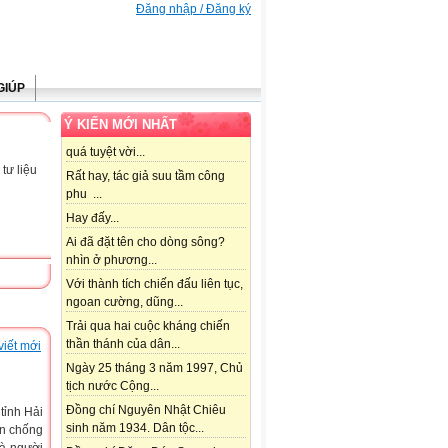
Đăng nhập / Đăng ký
GIÚP
Ý KIẾN MỚI NHẤT
quá tuyệt vời...
tư liệu
Rất hay, tác giả suu tầm công
phu ...
Hay đấy...
Ai đã đặt tên cho dòng sông?
nhìn ở phương...
Với thành tích chiến đấu liên tục,
ngoan cường, dũng...
Trải qua hai cuộc kháng chiến
thần thánh của dân...
viết mới
Ngày 25 tháng 3 năm 1997, Chủ
tịch nước Cộng...
Đồng chí Nguyên Nhật Chiêu
tỉnh Hải
sinh năm 1934. Dân tộc...
ến chống