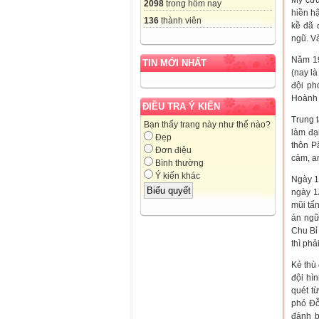
Mỹ cứu
2098
trong hôm nay
hiền hậ
136
thành viên
kề đã 
ngũ. V
Năm 19
TIN MỚI NHẤT
(nay l
đội ph
Hoành 
ĐIỀU TRA Ý KIẾN
Trung 
Bạn thấy trang này như thế nào?
làm đạ
Đẹp
thôn P
Đơn điệu
cảm, a
Bình thường
Ý kiến khác
Ngày 1
ngày 1
mũi tấn
án ngữ
Chu Bỉ 
thì phả
Kẻ thù 
đội hìn
quét từ
phó Đỗ
đánh b