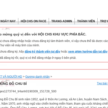
 NGÀY NAY
HỘI CHS ON FACE
TRANG ADMIN
THÀNH VIÊN
TRỢ 
o mừng quý vị đến với HỘI CHS KHU VỰC PHÍA BẮC.
vị chưa đăng nhập hoặc chưa đăng ký làm thành viên, vì vậy chưa thể tải được các 
Thư viện về máy tính của mình.
chưa đăng ký, hãy
đăng ký thành viên tại đây
hoặc
xem phim hướng dẫn tại đây
đã đăng ký rồi, quý vị có thể đăng nhập ở ngay ô bên phải.
T VÀ NGƯỜI HD
>
Gương danh nhân
>
HÙNG ĐỖ CHU BỈ
Tạo bài 
ng Đỗ Chu Bỉ sinh năm 1952, quê ở thôn An Lương, xã An Lâm, huyện Nam Sách, 
 Năm 1970, anh nhập ngũ vào chiến trường miền Nam, tham gia cuộc kháng chi