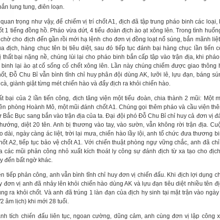
bắn lung tung, điên loạn.
í quan trọng như vậy, để chiếm vị trí chốt A1, địch đã tập trung pháo binh các loại,
ốt 1 tiếng đồng hồ. Pháo vừa dứt, 4 tiểu đoàn địch ào ạt xông lên. Trong tình huốn
 chờ cho địch đến gần rồi mới hạ lệnh cho đơn vị đồng loạt nổ súng, bắn mãnh liệt
ủa địch, hàng chục tên bị tiêu diệt, sau đó tiếp tục đánh bại hàng chục lần tiến 
ị thất bại nặng nề, chúng lùi lại cho pháo binh bắn cấp tập vào trận địa, khi phá
ộ binh lại ào ạt cố sống cố chết xông lên. Lần này chúng chiếm được giao thông
hốt, Đỗ Chu Bỉ vẫn bình tĩnh chỉ huy phân đội dùng AK, lưỡi lê, lựu đạn, báng s
 cà, giành giật từng mét chiến hào và đẩy địch ra khỏi chiến hào.
ất bại của 2 lần tiến công, địch tăng viện một tiểu đoàn, chia thành 2 mũi: Một 
ên phòng Hoành Mô, một mũi đánh chốt A1. Chúng gọi thêm pháo và cầu viện thê
ừ Bắc Bục sang bắn vào trận địa của ta. Đại đội phó Đỗ Chu Bỉ chỉ huy cả đơn vị đ
 hướng, diệt 20 tên. Anh bị thương vào tay, vào sườn, vẫn không rời trận địa. Cu
 dài, ngày càng ác liệt, trời lại mưa, chiến hào lầy lội, anh tổ chức đưa thương bi
hốt A2, tiếp tục bảo vệ chốt A1. Với chiến thuật phòng ngự vững chắc, anh đã chỉ
ia các mũi phản công nhỏ xuất kích thoát ly công sự đánh địch từ xa tạo cho địch
y đến bất ngờ khác.
ên tiếp phản công, anh vẫn bình tĩnh chỉ huy đơn vị chiến đấu. Khi địch lợi dụng c
y đơn vị anh đã nhảy lên khỏi chiến hào dùng AK và lựu đạn tiêu diệt nhiều tên đ
ng ra khỏi chốt. Và anh đã trúng 1 làn đạn của địch hy sinh tại mặt trận vào ngày 
2 âm lịch) khi mới 28 tuổi.
ành tích chiến đấu liên tục, ngoan cường, dũng cảm, anh cùng đơn vị lập công x