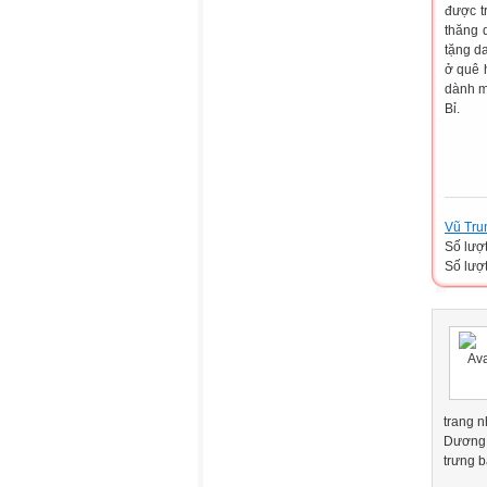
được t
thăng 
tặng d
ở quê 
dành m
Bỉ.
Vũ Tru
Số lượ
Số lượt
trang 
Dương.
trưng b