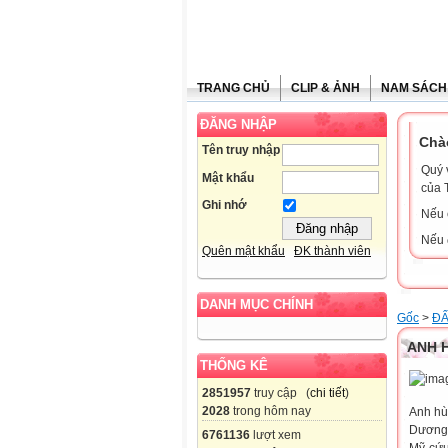
TRANG CHỦ
CLIP & ẢNH
NAM SÁCH
ĐĂNG NHẬP
Chà
Tên truy nhập
Quý 
Mật khẩu
của 
Ghi nhớ
Nếu 
Nếu 
Quên mật khẩu
ĐK thành viên
DANH MỤC CHÍNH
Gốc
>
ĐẤ
ANH 
THỐNG KÊ
2851957
truy cập (
chi tiết
)
2028
trong hôm nay
Anh hù
Dương.
6761136
lượt xem