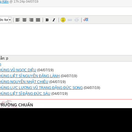
g Kiên
@ 17h:24p 04/07/19
ớc font
dẫn
:
p
n
HÙNG VŨ NGỌC DIỆU
(04/07/19)
HÙNG LIỆT SĨ NGUYỄN ĐĂNG LÀNH
(04/07/19)
HÙNG NGUYỄN NHẬT CHIÊU
(04/07/19)
HÙNG LỰC LƯỢNG VŨ TRANG ĐẶNG ĐỨC SONG
(04/07/19)
HÙNG LIỆT SĨ ĐẶNG ĐỨC SÁU
(04/07/19)
TRƯỜNG CHUẨN