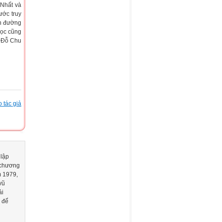
Nhất và
ước truy
on đường
học cũng
g Đỗ Chu
 tác giả
 lập
 chương
m 1979,
vũ
ải
 để