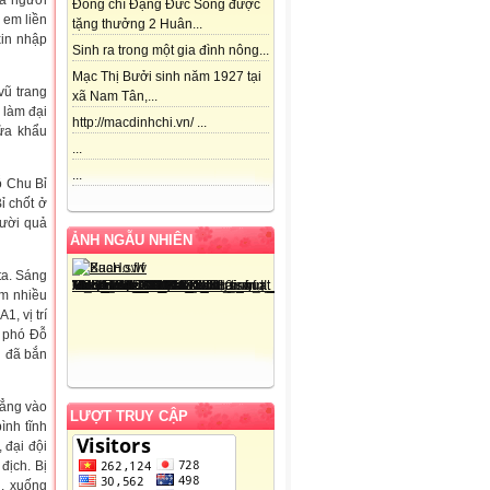
là người
Đồng chí Đặng Đức Song được
 em liền
tặng thưởng 2 Huân...
xin nhập
Sinh ra trong một gia đình nông...
Mạc Thị Bưởi sinh năm 1927 tại
vũ trang
xã Nam Tân,...
 làm đại
http://macdinhchi.vn/ ...
ửa khẩu
...
...
ỗ Chu Bỉ
ỉ chốt ở
gười quả
ẢNH NGẪU NHIÊN
ta. Sáng
àm nhiều
1, vị trí
i phó Đỗ
i đã bắn
hẳng vào
LƯỢT TRUY CẬP
ình tĩnh
, đại đội
địch. Bị
, xuống