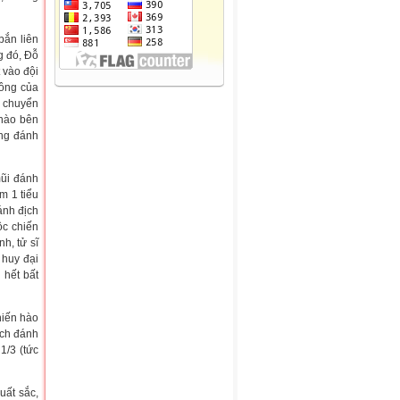
 bắn liên
g đó, Đỗ
 vào đội
công của
o chuyển
 hào bên
úng đánh
mũi đánh
m 1 tiểu
ánh địch
ộc chiến
nh, tử sĩ
 huy đại
 hết bất
hiến hào
ịch đánh
1/3 (tức
uất sắc,