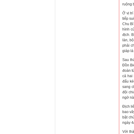
ruộng 
Ở vị tr
tiếp su
Chu Bỉ
hình c
địch. B
làn, b
phải c
giáp lá
Sau th
Đồn Bi
đoàn t
cả hai
đấu kéo
sang c
đội ch
ngờ nà
Địch li
bao vâ
bật chú
ngày 4/
Với th