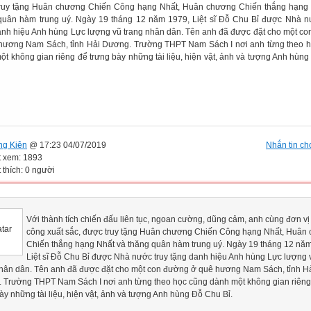
ruy tặng Huân chương Chiến Công hạng Nhất, Huân chương Chiến thắng hạng 
quân hàm trung uý. Ngày 19 tháng 12 năm 1979, Liệt sĩ Đỗ Chu Bỉ được Nhà n
anh hiệu Anh hùng Lực lượng vũ trang nhân dân. Tên anh đã được đặt cho một c
hương Nam Sách, tỉnh Hải Dương. Trường THPT Nam Sách I nơi anh từng theo 
ột không gian riêng để trưng bày những tài liệu, hiện vật, ảnh và tượng Anh hùn
ng Kiên
@ 17:23 04/07/2019
Nhắn tin cho
t xem: 1893
 thích: 0 người
Với thành tích chiến đấu liên tục, ngoan cường, dũng cảm, anh cùng đơn vị
công xuất sắc, được truy tặng Huân chương Chiến Công hạng Nhất, Huân
Chiến thắng hạng Nhất và thăng quân hàm trung uý. Ngày 19 tháng 12 nă
Liệt sĩ Đỗ Chu Bỉ được Nhà nước truy tặng danh hiệu Anh hùng Lực lượng 
nhân dân. Tên anh đã được đặt cho một con đường ở quê hương Nam Sách, tỉnh H
 Trường THPT Nam Sách I nơi anh từng theo học cũng dành một không gian riêng
ày những tài liệu, hiện vật, ảnh và tượng Anh hùng Đỗ Chu Bỉ.