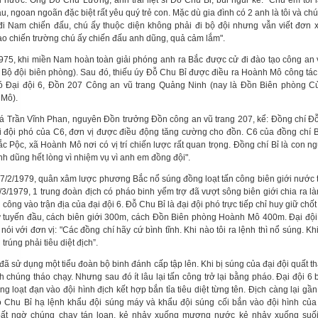
 nước. Ông Đỗ Chu Lương, anh trai liệt sĩ Đỗ Chu Bỉ, bùi ngùi kể: "Chú em tôi 
u, ngoan ngoãn đặc biệt rất yêu quý trẻ con. Mặc dù gia đình có 2 anh là tôi và chú
đi Nam chiến đấu, chú ấy thuộc diện không phải đi bộ đội nhưng vẫn viết đơn 
ào chiến trường chú ấy chiến đấu anh dũng, quả cảm lắm".
75, khi miền Nam hoàn toàn giải phóng anh ra Bắc được cử đi đào tạo công an 
à Bộ đội biên phòng). Sau đó, thiếu úy Đỗ Chu Bỉ được điều ra Hoành Mô công tác
ó Đại đội 6, Đồn 207 Công an vũ trang Quảng Ninh (nay là Đồn Biên phòng C
Mô).
tá Trần Vĩnh Phan, nguyên Đồn trưởng Đồn công an vũ trang 207, kể: Đồng chí Đ
i đội phó của C6, đơn vị được điều động tăng cường cho đồn. C6 của đồng chí B
ắc Pộc, xã Hoành Mô nơi có vị trí chiến lược rất quan trọng. Đồng chí Bỉ là con n
nh dũng hết lòng vì nhiệm vụ vì anh em đồng đội".
7/2/1979, quân xâm lược phương Bắc nổ súng đồng loạt tấn công biên giới nước 
/3/1979, 1 trung đoàn địch có pháo binh yểm trợ đã vượt sông biên giới chia ra l
 công vào trận địa của đại đội 6. Đỗ Chu Bỉ là đại đội phó trực tiếp chỉ huy giữ chốt A
 tuyến đầu, cách biên giới 300m, cách Đồn Biên phòng Hoành Mô 400m. Đại độ
nói với đơn vị: "Các đồng chí hãy cứ bình tĩnh. Khi nào tôi ra lệnh thì nổ súng. Kh
i trúng phải tiêu diệt địch”.
đã sử dụng một tiểu đoàn bộ binh đánh cấp tập lên. Khi bị súng của đại đội quất t
h chúng tháo chạy. Nhưng sau đó ít lâu lại tấn công trở lại bằng pháo. Đại đội 6 b
ng loạt đạn vào đội hình địch kết hợp bắn tỉa tiêu diệt từng tên. Địch càng lại gần
 Chu Bỉ hạ lệnh khẩu đội súng máy và khẩu đội súng cối bắn vào đội hình của 
ất ngờ chúng chạy tán loạn, kẻ nhảy xuống mương nước kẻ nhảy xuống suối