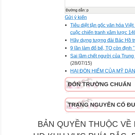
Đường dẫn
:
p
Gửi ý kiến
Tiêu diệt tận gốc văn hóa Việ
cuộc chiến tranh xâm lược 1
Hãy dựng tượng đài Bác Hồ t
9 lần làm đổ bể, TQ còn định 
Sai lầm chết người của Trung Q
(28/07/15)
HAI ĐÒN HIỂM CỦA MỸ D
ĐÓN TRƯỜNG CHUẨN
TRẠNG NGUYÊN CỔ Đ
BẢN QUYỀN THUỘC VỀ H