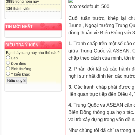
3885
trong hôm nay
136
thành viên
Cuối tuần trước, khép lại c
Brunei, Ngoại trưởng Trung Q
TIN MỚI NHẤT
đồng thuận về Biển Đông với 
1.
Tranh chấp trên một số đảo đ
ĐIỀU TRA Ý KIẾN
giữa Trung Quốc và ASEAN. Cá
Bạn thấy trang này như thế nào?
chấp theo cách của mình, tôn tr
Đẹp
Đơn điệu
2
. Phản đối tất cả các hành
Bình thường
Ý kiến khác
nghị sự nhất định lên các nướ
3
. Các tranh chấp phải được g
liên quan trực tiếp đến Điều 4
4
. Trung Quốc và ASEAN cần c
Biển Đông thông qua hợp tác.
vai trò xây dựng trong vấn đề n
Như chúng tôi đã chỉ ra trong m