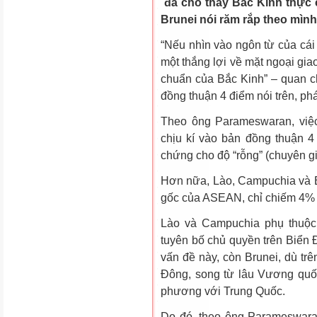
đã cho thấy Bắc Kinh thực 
Brunei nói răm rắp theo mình
“Nếu nhìn vào ngôn từ của cái 
một thắng lợi về mặt ngoại giao
chuẩn của Bắc Kinh” – quan 
đồng thuận 4 điểm nói trên, ph
Theo ông Parameswaran, việc
chịu kí vào bản đồng thuận 
chứng cho độ “rỗng” (chuyên gi
Hơn nữa, Lào, Campuchia và B
gốc của ASEAN, chỉ chiếm 4% 
Lào và Campuchia phụ thuộc 
tuyên bố chủ quyền trên Biển 
vấn đề này, còn Brunei, dù trê
Đông, song từ lâu Vương quốc
phương với Trung Quốc.
Do đó, theo ông Parameswaran