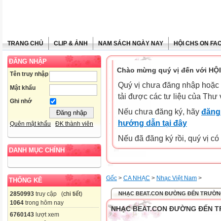
TRANG CHỦ
CLIP & ẢNH
NAM SÁCH NGÀY NAY
HỘI CHS ON FA
ĐĂNG NHẬP
Chào mừng quý vị đến với HỘ
Tên truy nhập
Quý vị chưa đăng nhập hoặc 
Mật khẩu
tải được các tư liệu của Thư 
Ghi nhớ
Nếu chưa đăng ký, hãy
đăng 
hướng dẫn tại đây
Quên mật khẩu
ĐK thành viên
Nếu đã đăng ký rồi, quý vị c
DANH MỤC CHÍNH
Gốc
>
CA NHẠC
>
Nhạc Việt Nam
>
THỐNG KÊ
NHẠC BEAT.CON ĐƯỜNG ĐẾN TRƯỜ
2850993
truy cập (
chi tiết
)
1064
trong hôm nay
NHẠC BEAT.CON ĐƯỜNG ĐẾN 
6760143
lượt xem