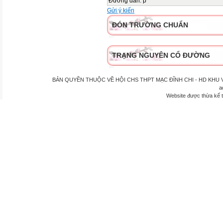
Đường dẫn
:
p
Gửi ý kiến
ĐÓN TRƯỜNG CHUẨN
TRẠNG NGUYÊN CỔ ĐƯỜNG
BẢN QUYỀN THUỘC VỀ HỘI CHS THPT MẠC ĐĨNH CHI - HD KHU VỰC P
a
Website được thừa kế 