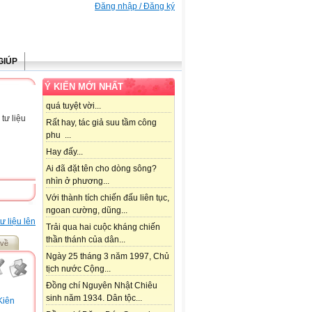
Đăng nhập / Đăng ký
GIÚP
Ý KIẾN MỚI NHẤT
quá tuyệt vời...
tư liệu
Rất hay, tác giả suu tầm công
phu ...
Hay đấy...
Ai đã đặt tên cho dòng sông?
nhìn ở phương...
Với thành tích chiến đấu liên tục,
ngoan cường, dũng...
ư liệu lên
Trải qua hai cuộc kháng chiến
thần thánh của dân...
 về
Ngày 25 tháng 3 năm 1997, Chủ
tịch nước Cộng...
Đồng chí Nguyên Nhật Chiêu
sinh năm 1934. Dân tộc...
Kiên