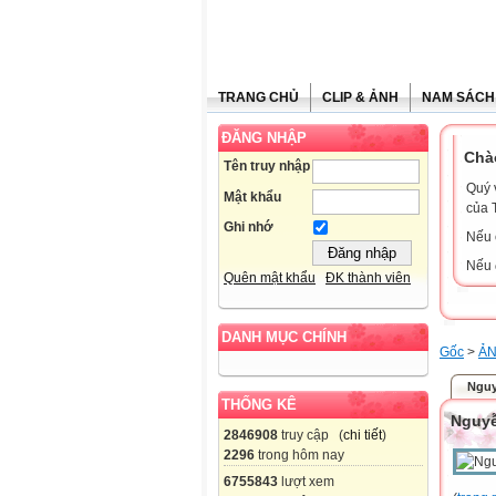
TRANG CHỦ
CLIP & ẢNH
NAM SÁCH
ĐĂNG NHẬP
Chà
Tên truy nhập
Quý 
Mật khẩu
của 
Ghi nhớ
Nếu 
Nếu 
Quên mật khẩu
ĐK thành viên
DANH MỤC CHÍNH
Gốc
>
ẢN
Nguy
THỐNG KÊ
Nguyễ
2846908
truy cập (
chi tiết
)
2296
trong hôm nay
6755843
lượt xem