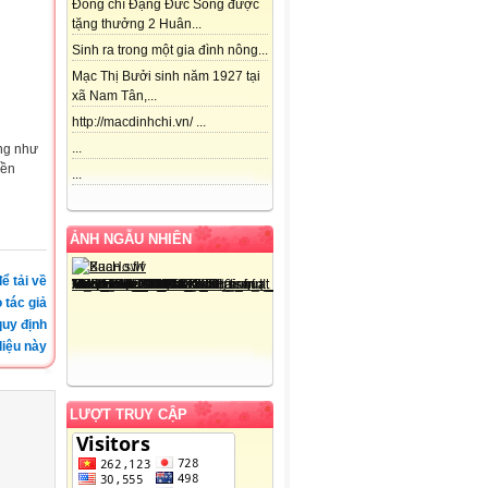
Đồng chí Đặng Đức Song được
tặng thưởng 2 Huân...
Sinh ra trong một gia đình nông...
Mạc Thị Bưởi sinh năm 1927 tại
xã Nam Tân,...
http://macdinhchi.vn/ ...
...
ng như
yền
...
ẢNH NGẪU NHIÊN
ể tải về
 tác giả
quy định
iệu này
LƯỢT TRUY CẬP