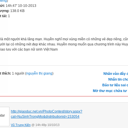
riêng
)
gửi:
14h:47' 10-10-2013
lượng:
138.0 KB
t tải:
1
là một người khá lãng mạn. Huyền nghĩ mọi vùng miền có những vẻ đẹp riêng, cũ
ười lại có những nét đẹp khác nhau. Huyền mong muốn qua chương trình này Hu
iao lưu với các bạn nữ sinh Việt Nam
 thích:
1 người (
nguyễn thị giang
)
Nhấn vào đây đ
Nhắn tin cho
Báo tư liệu sai 
Mở thư mục chứa tư l
http://giaoduc.net.vn/PhotoContest/story.aspx?
cat=NuSinhTrongMo&distributionid=153054
Vũ Trung Kiên
@ 14h:48p 10/10/13