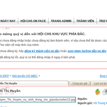
 NGÀY NAY
HỘI CHS ON FACE
TRANG ADMIN
THÀNH VIÊN
TRỢ 
o mừng quý vị đến với HỘI CHS KHU VỰC PHÍA BẮC.
vị chưa đăng nhập hoặc chưa đăng ký làm thành viên, vì vậy chưa thể tải được các 
Thư viện về máy tính của mình.
chưa đăng ký, hãy
đăng ký thành viên tại đây
hoặc
xem phim hướng dẫn tại đây
đã đăng ký rồi, quý vị có thể đăng nhập ở ngay ô bên phải.
H ĐẸP
>
Nét duyên HS MĐC
>
Đưa t
ễn Thị Huyền
Cùng tác giả
Lịch sử tải
n Thị Huyền
Nguồn:
Người gửi:
Vũ Trung 