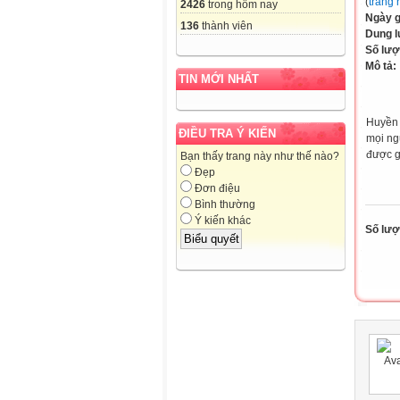
(
trang 
2426
trong hôm nay
Ngày 
136
thành viên
Dung 
Số lượ
Mô tả:
TIN MỚI NHẤT
Huyền 
ĐIỀU TRA Ý KIẾN
mọi ng
được g
Bạn thấy trang này như thế nào?
Đẹp
Đơn điệu
Bình thường
Ý kiến khác
Số lượt