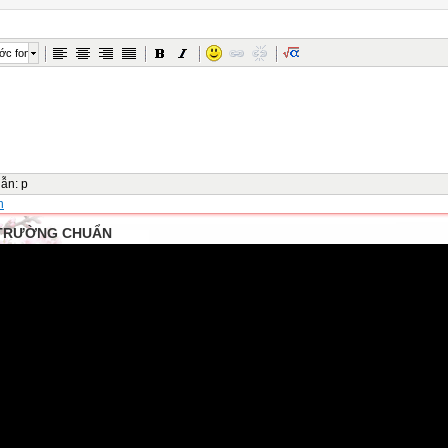
ớc font
dẫn
:
p
n
TRƯỜNG CHUẨN