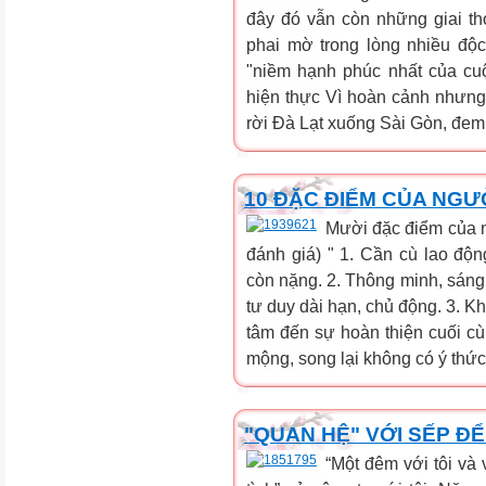
đây đó vẫn còn những giai tho
phai mờ trong lòng nhiều độ
"niềm hạnh phúc nhất của cu
hiện thực Vì hoàn cảnh nhưn
rời Đà Lạt xuống Sài Gòn, đem 
10 ĐẶC ĐIỂM CỦA NGƯỜ
Mười đặc điểm của n
đánh giá) " 1. Cần cù lao độ
còn nặng. 2. Thông minh, sáng t
tư duy dài hạn, chủ động. 3. Kh
tâm đến sự hoàn thiện cuối c
mộng, song lại không có ý thức
"QUAN HỆ" VỚI SẾP Đ
“Một đêm với tôi và 