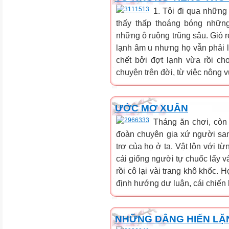
1. Tôi đi qua nhữn
thấy thấp thoáng bóng nhữn
những ô ruộng trũng sâu. Gió r
lạnh âm u nhưng họ vẫn phải l
chết bởi đợt lạnh vừa rồi ch
chuyện trên đời, từ việc nông v
ƯỚC MƠ XUÂN
Tháng ăn chơi, còn 
đoàn chuyên gia xứ người sang
trợ của họ ở ta. Vật lộn với t
cái giống người tự chuốc lấy v
rồi cô lại vài trang khô khốc.
định hướng dư luận, cái chiến 
NHỮNG DÂNG HIẾN LẶN