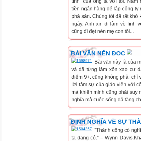
tình” của ông ta với tôi. Năm
tiền ngân hàng để lập công ty
phá sản. Chúng tôi đã rất khó 
ngày. Anh xin đi làm về lĩnh 
cũng đì đẹt nên mẹ con tôi...
BÀI VĂN NÊN ĐỌC
Bài văn này là của 
và đã từng làm xôn xao cư d
điểm 9+, cũng không phải chỉ 
lời tâm sự của giáo viên với cô
mà khiến mình cũng phải suy ng
nghĩa mà cuộc sống đã tặng cho
ĐỊNH NGHĨA VỀ SỰ T
“Thành công có nghĩa
ta đang có.” – Wynn Davis.K