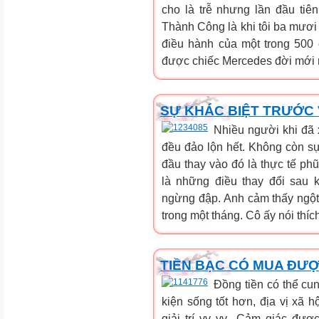
cho là trễ nhưng lần đầu tiên
Thành Công là khi tôi ba mươi 
điều hành của một trong 500 
được chiếc Mercedes đời mới n
SỰ KHÁC BIỆT TRƯỚC 
Nhiều người khi đã 
đều đảo lộn hết. Không còn s
đầu thay vào đó là thực tế p
là những điều thay đổi sau 
ngừng đập. Anh cảm thấy ngột 
trong một tháng. Cô ấy nói thích
TIỀN BẠC CÓ MUA ĐƯỢ
Đồng tiền có thể cun
kiện sống tốt hơn, địa vị xã h
giải trí vv..vv.. Cảm giác đượ