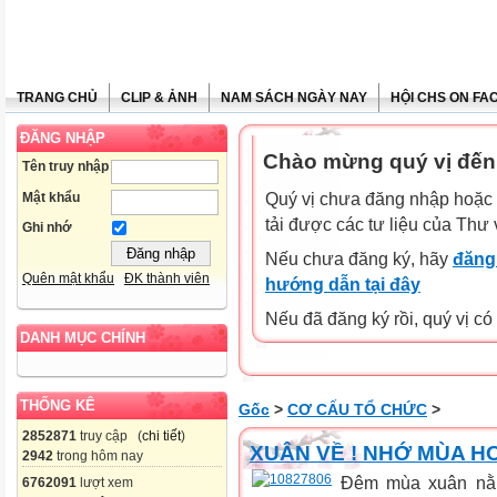
TRANG CHỦ
CLIP & ẢNH
NAM SÁCH NGÀY NAY
HỘI CHS ON FA
ĐĂNG NHẬP
Chào mừng quý vị đến
Tên truy nhập
Mật khẩu
Quý vị chưa đăng nhập hoặc 
tải được các tư liệu của Thư 
Ghi nhớ
Nếu chưa đăng ký, hãy
đăng 
Quên mật khẩu
ĐK thành viên
hướng dẫn tại đây
Nếu đã đăng ký rồi, quý vị c
DANH MỤC CHÍNH
THỐNG KÊ
Gốc
>
CƠ CẤU TỔ CHỨC
>
2852871
truy cập (
chi tiết
)
XUÂN VỀ ! NHỚ MÙA H
2942
trong hôm nay
Đêm mùa xuân nằm
6762091
lượt xem