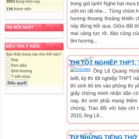
3053
trong hôm nay
trong gió lạnh! Nghe hạt mưa
136
thành viên
ướt rơi rất nhẹ… Từng chùm h
hương thoang thoảng khiến c
này đừng trôi qua. Giữa đất tr
TIN MỚI NHẤT
mai vàng rực rỡ, đào cùng c
tìm hương...
ĐIỀU TRA Ý KIẾN
Bạn thấy trang này như thế nào?
Đẹp
THI TỐT NGHIỆP THPT,
Đơn điệu
Ông Lê Quang Hưở
Bình thường
Ý kiến khác
biết, kỳ thi tốt nghiệp THPT 
thí sinh thì khi vào phòng thi
giấy chứng minh nhân dân có
nay, thí sinh phải mang thê
chứng. Trao đổi với báo chí n
2010, ông Lê...
TỪ NHỮNG TIẾNG THỞ D