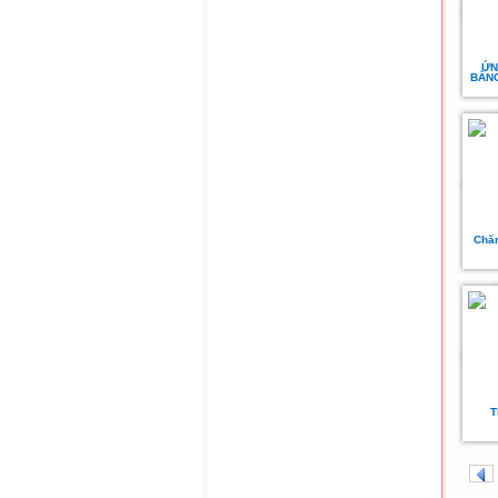
ỨN
BẰNG
Chăm
T