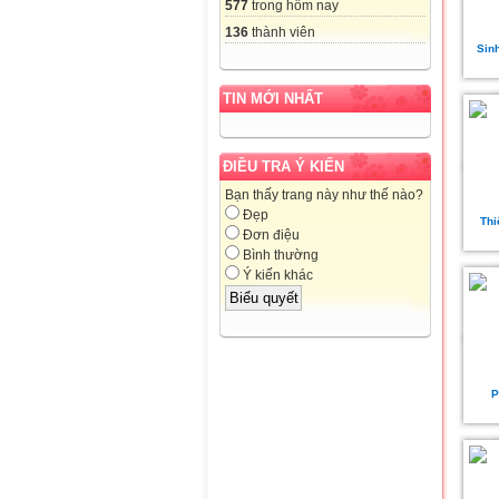
577
trong hôm nay
136
thành viên
Sin
TIN MỚI NHẤT
ĐIỀU TRA Ý KIẾN
Bạn thấy trang này như thế nào?
Đẹp
Thi
Đơn điệu
Bình thường
Ý kiến khác
P