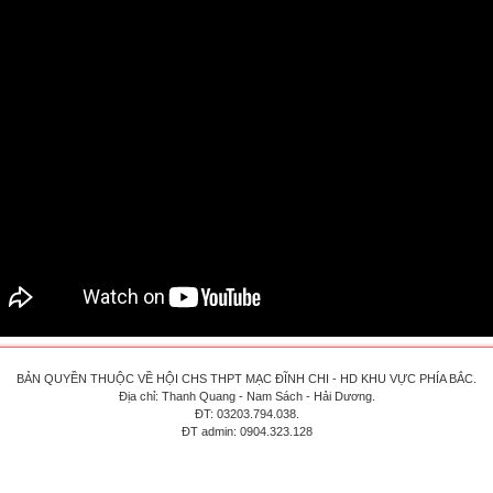
BẢN QUYỀN THUỘC VỀ HỘI CHS THPT MẠC ĐĨNH CHI - HD KHU VỰC PHÍA BẮC.
Địa chỉ: Thanh Quang - Nam Sách - Hải Dương.
ĐT: 03203.794.038.
ĐT admin: 0904.323.128