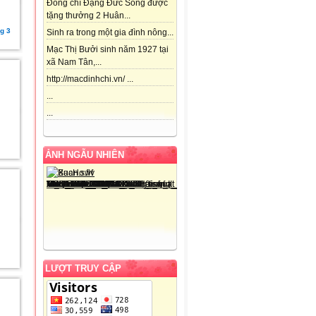
Đồng chí Đặng Đức Song được
tặng thưởng 2 Huân...
g 3
Sinh ra trong một gia đình nông...
Mạc Thị Bưởi sinh năm 1927 tại
xã Nam Tân,...
http://macdinhchi.vn/ ...
...
...
ẢNH NGẪU NHIÊN
LƯỢT TRUY CẬP