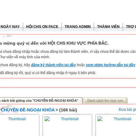
 NGÀY NAY
HỘI CHS ON FACE
TRANG ADMIN
THÀNH VIÊN
TRỢ 
o mừng quý vị đến với HỘI CHS KHU VỰC PHÍA BẮC.
vị chưa đăng nhập hoặc chưa đăng ký làm thành viên, vì vậy chưa thể tải được các 
Thư viện về máy tính của mình.
chưa đăng ký, hãy
đăng ký thành viên tại đây
hoặc
xem phim hướng dẫn tại đây
đã đăng ký rồi, quý vị có thể đăng nhập ở ngay ô bên phải.
 sách bài giảng của "CHUYÊN ĐỀ-NGOẠI KHÓA"
Danh sách thư mục con
>
CHUYÊN ĐỀ-NGOẠI KHÓA
> (166 bài)
Đưa bài g