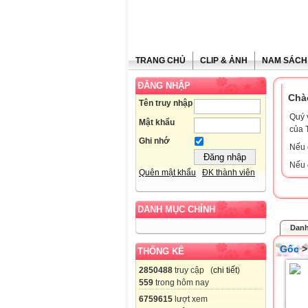
TRANG CHỦ
CLIP & ẢNH
NAM SÁCH
ĐĂNG NHẬP
Chà
Tên truy nhập
Quý 
Mật khẩu
của 
Ghi nhớ
Nếu 
Nếu 
Quên mật khẩu
ĐK thành viên
DANH MỤC CHÍNH
Danh
Gốc
THỐNG KÊ
2850488
truy cập (
chi tiết
)
559
trong hôm nay
6759615
lượt xem