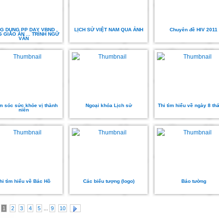
G DỤNG PP DẠY VBND
LỊCH SỬ VIỆT NAM QUA ẢNH
Chuyên đề HIV 2011
 GIÁO ÁN ... TRÌNH NGỮ
VĂN
 sóc sức khỏe vị thành
Ngoại khóa Lịch sử
Thi tìm hiểu về ngày 8 th
niên
hi tìm hiểu về Bác Hồ
Các biểu tượng (logo)
Báo tường
...
1
2
3
4
5
9
10