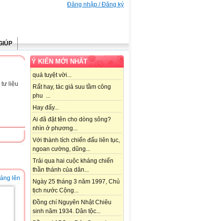
Đăng nhập / Đăng ký
GIÚP
Ý KIẾN MỚI NHẤT
quá tuyệt vời...
tư liệu
Rất hay, tác giả suu tầm công
phu ...
Hay đấy...
Ai đã đặt tên cho dòng sông?
nhìn ở phương...
Với thành tích chiến đấu liên tục,
ngoan cường, dũng...
Trải qua hai cuộc kháng chiến
thần thánh của dân...
iảng lên
Ngày 25 tháng 3 năm 1997, Chủ
tịch nước Cộng...
Đồng chí Nguyên Nhật Chiêu
sinh năm 1934. Dân tộc...